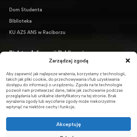
Dom Studenta
Biblioteka
KU AZS ANS w Raciborzu
Biuletyn Informacji Publicznej
Zarządzaj zgodą
Aby zapewnić jak najlepsze wrażenia, korzystamy z technologii,
BIP - Biuletyn Informacji Publicznej PWSZ -
takich jak pliki cookie, do przechowywania i/lub uzyskiwania
dostępu do informacji o urządzeniu. Zgoda na te technologie
archiwum
pozwoli nam przetwarzać dane, takie jak zachowanie podczas
przeglądania lub unikalne identyfikatory na tej stronie. Brak
wyrażenia zgody lub wycofanie zgody może niekorzystnie
Social Media
wpłynąć na niektóre cechy i funkcje.
Akceptuję