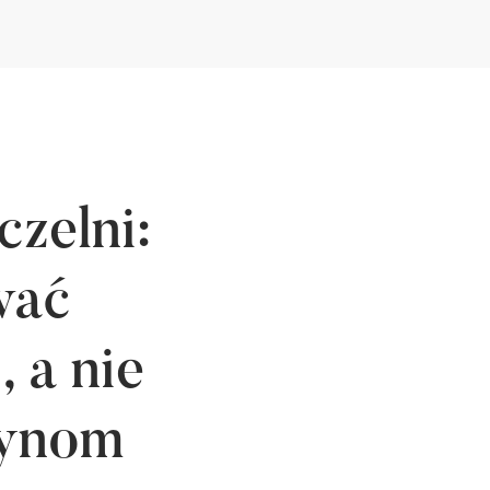
zelni:
wać
 a nie
zynom