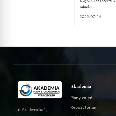
Z życia FOTON-u 21
minęło…
2026-07-24
Akademia
Plany zajęć
Repozytorium
ul. Akademicka 1,