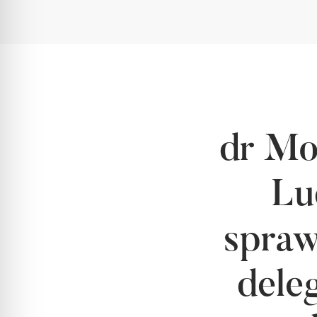
dr Mo
Lu
spraw
dele