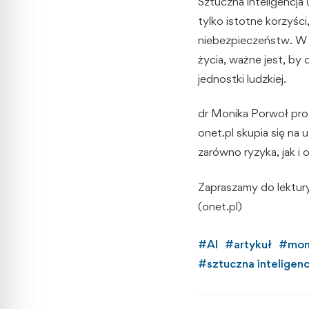
Sztuczna inteligencja 
tylko istotne korzyśc
niebezpieczeństw. W m
życia, ważne jest, by
jednostki ludzkiej.
dr Monika Porwoł prof
onet.pl skupia się na
zarówno ryzyka, jak i
Zapraszamy do lektur
(onet.pl)
#
AI
#
artykuł
#
mon
#
sztuczna inteligenc