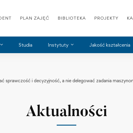
DENT
PLAN ZAJĘĆ
BIBLIOTEKA
PROJEKTY
K
Studia
Instytuty
Jakość kształcenia
wać sprawczość i decyzyjność, a nie delegować zadania maszynom
Aktualności