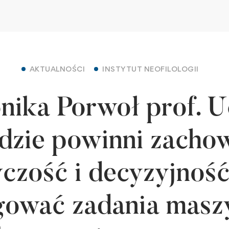
AKTUALNOŚCI
INSTYTUT NEOFILOLOGII
nika Porwoł prof. Uc
dzie powinni zacho
czość i decyzyjność,
gować zadania mas