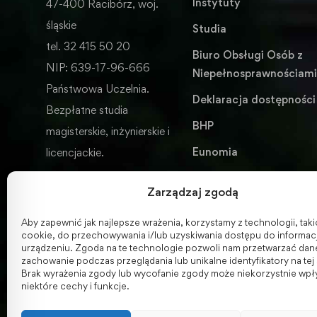
Instytuty
47-400 Racibórz, woj.
śląskie
Studia
tel. 32 415 50 20
Biuro Obsługi Osób z
NIP: 639-17-96-666
Niepełnosprawnościam
Państwowa Uczelnia.
Deklaracja dostępności
Bezpłatne studia
BHP
magisterskie, inżynierskie i
Eunomia
licencjackie.
Wydawnictwo
Zarządzaj zgodą
ENGLISH VERSION
Aby zapewnić jak najlepsze wrażenia, korzystamy z technologii, takich
cookie, do przechowywania i/lub uzyskiwania dostępu do informacj
urządzeniu. Zgoda na te technologie pozwoli nam przetwarzać dane,
zachowanie podczas przeglądania lub unikalne identyfikatory na tej 
Brak wyrażenia zgody lub wycofanie zgody może niekorzystnie wpł
niektóre cechy i funkcje.