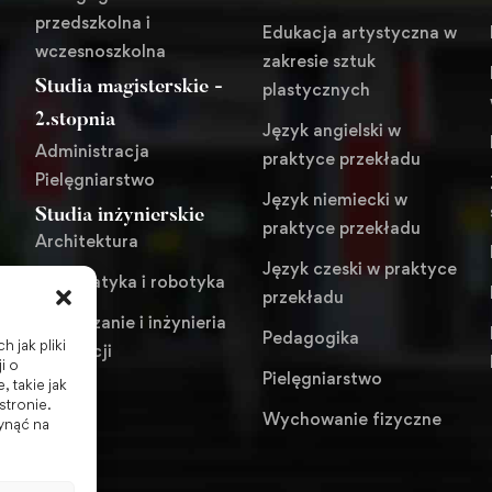
przedszkolna i
Edukacja artystyczna w
wczesnoszkolna
zakresie sztuk
Studia magisterskie -
plastycznych
i
2.stopnia
Język angielski w
Administracja
praktyce przekładu
Pielęgniarstwo
Język niemiecki w
Studia inżynierskie
praktyce przekładu
Architektura
Język czeski w praktyce
Automatyka i robotyka
przekładu
Zarządzanie i inżynieria
Pedagogika
 jak pliki
produkcji
i o
Pielęgniarstwo
 takie jak
stronie.
Wychowanie fizyczne
ynąć na