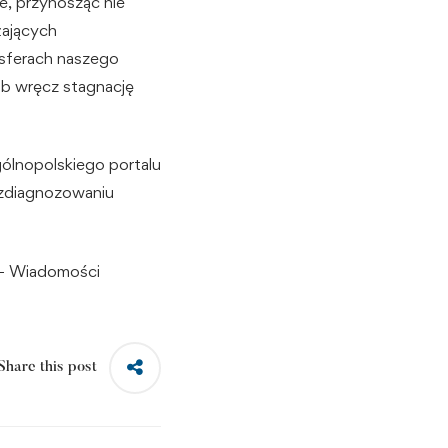
e, przynosząc nie
żających
 sferach naszego
lub wręcz stagnację
gólnopolskiego portalu
a zdiagnozowaniu
i – Wiadomości
Share this post