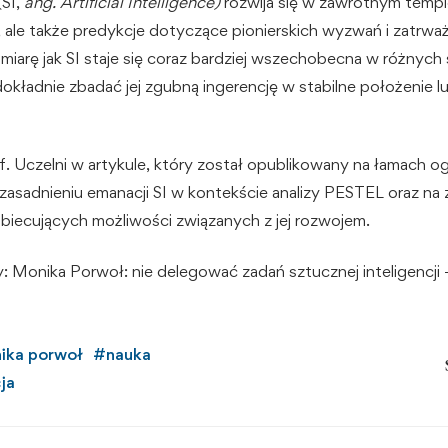
(SI,
ang. Artificial Intelligence)
rozwija się w zawrotnym tempi
i, ale także predykcje dotyczące pionierskich wyzwań i zatrwa
iarę jak SI staje się coraz bardziej wszechobecna w różnych
 dokładnie zbadać jej zgubną ingerencję w stabilne położenie 
. Uczelni w artykule, który został opublikowany na łamach o
 uzasadnieniu emanacji SI w kontekście analizy PESTEL oraz n
 obiecujących możliwości związanych z jej rozwojem.
y:
Monika Porwoł: nie delegować zadań sztucznej inteligencj
ika porwoł
#
nauka
ja