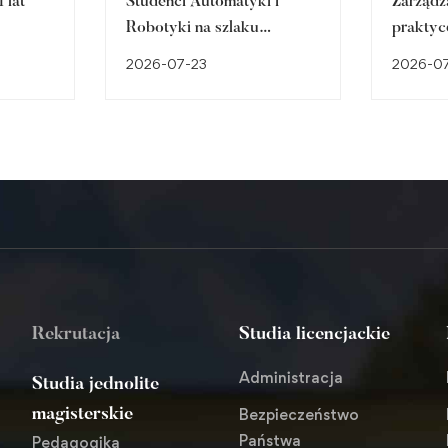
 lat
Studenci Automatyki i
Zarządz
Robotyki na szlaku
praktyc
śląskiego dziedzictwa
w Brow
2026-07-23
2026-0
przemysłowego
Cieszyn
Rekrutacja
Studia licencjackie
Administracja
Studia jednolite
Bezpieczeństwo
magisterskie
Państwa
Pedagogika