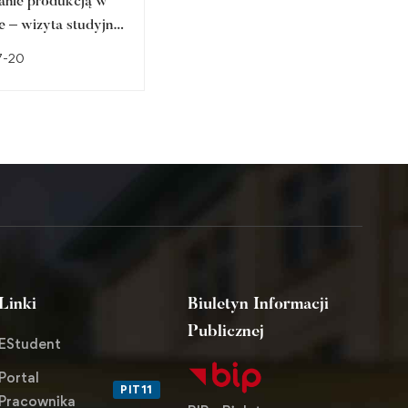
anie produkcją w
Studencka fotografia
e – wizyta studyjna
artystyczna w prestiżowych
arze Zamkowym w
przestrzeniach regionu.
7-20
2026-07-10
ie
Sukces członka
Studenckiego Koła
Naukowego Fotografii
Artystycznej FOTON
Linki
Biuletyn Informacji
Publicznej
EStudent
Portal
PIT11
Pracownika