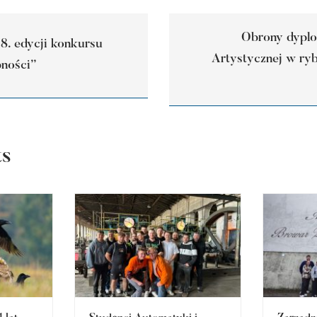
Obrony dypl
 8. edycji konkursu
Artystycznej w ryb
pności”
ts