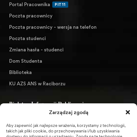
Portal Pracownika
PIT11
Poczta pracownicy
Poczta pracownicy - wersja na telefon
Poczta studenci
Zmiana hasła - studenci
Dom Studenta
Biblioteka
KU AZS ANS w Raciborzu
Biuletyn Informacji Publicznej
Zarządzaj zgodą
Aby zapewnić jak najlepsze wrażenia, korzystamy z technologii,
BIP - Biuletyn Informacji Publicznej PWSZ -
takich jak pliki cookie, do przechowywania i/lub uzyskiwania
dostępu do informacji o urządzeniu. Zgoda na te technologie