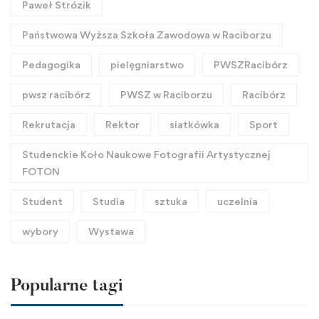
Paweł Strózik
Państwowa Wyższa Szkoła Zawodowa w Raciborzu
Pedagogika
pielęgniarstwo
PWSZRacibórz
pwsz racibórz
PWSZ w Raciborzu
Racibórz
Rekrutacja
Rektor
siatkówka
Sport
Studenckie Koło Naukowe Fotografii Artystycznej
FOTON
Student
Studia
sztuka
uczelnia
wybory
Wystawa
Popularne tagi