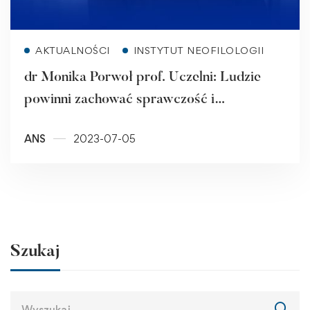
Read more
AKTUALNOŚCI
INSTYTUT NEOFILOLOGII
dr Monika Porwoł prof. Uczelni: Ludzie
powinni zachować sprawczość i
decyzyjność, a nie delegować zadania
ANS
2023-07-05
maszynom wykorzystującym sztuczną
inteligencję
Szukaj