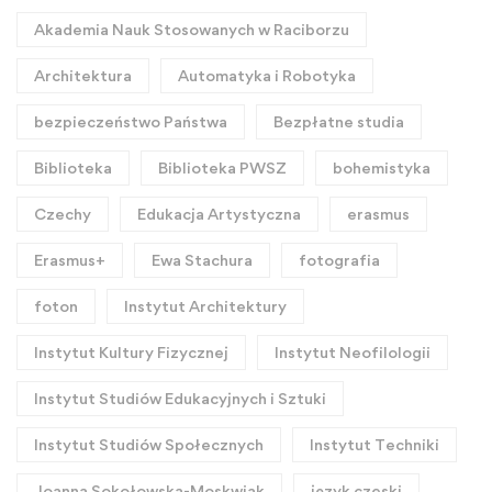
Akademia Nauk Stosowanych w Raciborzu
Architektura
Automatyka i Robotyka
bezpieczeństwo Państwa
Bezpłatne studia
Biblioteka
Biblioteka PWSZ
bohemistyka
Czechy
Edukacja Artystyczna
erasmus
Erasmus+
Ewa Stachura
fotografia
foton
Instytut Architektury
Instytut Kultury Fizycznej
Instytut Neofilologii
Instytut Studiów Edukacyjnych i Sztuki
Instytut Studiów Społecznych
Instytut Techniki
Joanna Sokołowska-Moskwiak
język czeski