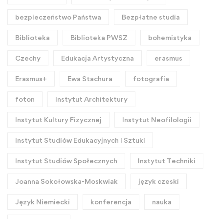
bezpieczeństwo Państwa
Bezpłatne studia
Biblioteka
Biblioteka PWSZ
bohemistyka
Czechy
Edukacja Artystyczna
erasmus
Erasmus+
Ewa Stachura
fotografia
foton
Instytut Architektury
Instytut Kultury Fizycznej
Instytut Neofilologii
Instytut Studiów Edukacyjnych i Sztuki
Instytut Studiów Społecznych
Instytut Techniki
Joanna Sokołowska-Moskwiak
język czeski
Język Niemiecki
konferencja
nauka