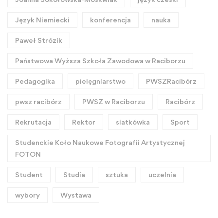
Język Niemiecki
konferencja
nauka
Paweł Strózik
Państwowa Wyższa Szkoła Zawodowa w Raciborzu
Pedagogika
pielęgniarstwo
PWSZRacibórz
pwsz racibórz
PWSZ w Raciborzu
Racibórz
Rekrutacja
Rektor
siatkówka
Sport
Studenckie Koło Naukowe Fotografii Artystycznej
FOTON
Student
Studia
sztuka
uczelnia
wybory
Wystawa