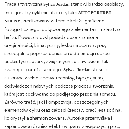
Praca artystyczna
stanowi bardzo osobisty,
Sylwii Jordan
emocjonalny cykl miniatur o tytule:
AUTOPORTRET
, zrealizowany w formie kolażu graficzno –
NOCNY
fotograficznego, połączonego z elementami malarstwa i
haftu. Powstały cykl posiada duże znamiona
oryginalności, klimatyczny, lekko mroczny wyraz,
szczególnie poprzez odniesienie do emocji i uczuć
osobistych autorki, związanych ze zjawiskiem, tak
zwanego, paraliżu sennego.
stosuje
Sylwia Jordan
autorską, wieloetapową technikę, będącą sumą
doświadczeń nabytych podczas procesu tworzenia,
która jest adekwatna do podjętego przez nią tematu.
Zarówno treść, jak i kompozycja, poszczególnych
elementów cyklu oraz całości (zestaw prac) jest spójna,
kolorystyka zharmonizowana. Autorka przemyślała i
zaplanowała również efekt związany z ekspozycją prac,