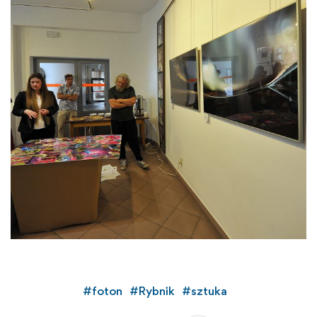
#
foton
#
Rybnik
#
sztuka