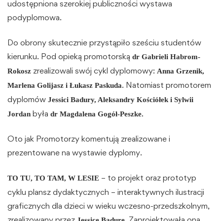
udostępniona szerokiej publiczności wystawa
podyplomowa.
Do obrony skutecznie przystąpiło sześciu studentów
kierunku. Pod opieką promotorską
dr Gabrieli Habrom-
zrealizowali swój cykl dyplomowy:
Rokosz
Anna Grzenik,
. Natomiast promotorem
Marlena Golijasz i Łukasz Paskuda
dyplomów
Jessici Badury, Aleksandry Kościółek i Sylwii
była
Jordan
dr Magdalena Gogół-Peszke.
Oto jak Promotorzy komentują zrealizowane i
prezentowane na wystawie dyplomy.
– to projekt oraz prototyp
TO TU, TO TAM, W LESIE
cyklu plansz dydaktycznych – interaktywnych ilustracji
graficznych dla dzieci w wieku wczesno-przedszkolnym,
zrealizowany przez
. Zaprojektowała ona
Jessicę Badurę