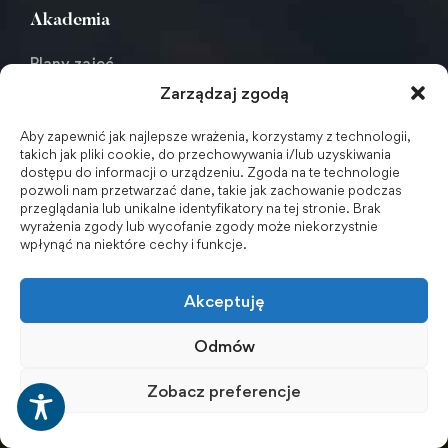
Akademia
Plany zajęć
Zarządzaj zgodą
Repozytorium
Aby zapewnić jak najlepsze wrażenia, korzystamy z technologii,
Instytuty
takich jak pliki cookie, do przechowywania i/lub uzyskiwania
dostępu do informacji o urządzeniu. Zgoda na te technologie
Studia
pozwoli nam przetwarzać dane, takie jak zachowanie podczas
przeglądania lub unikalne identyfikatory na tej stronie. Brak
Biuro Obsługi Osób z Niepełnosprawnościami
wyrażenia zgody lub wycofanie zgody może niekorzystnie
wpłynąć na niektóre cechy i funkcje.
Deklaracja dostępności
BHP
Akceptuję
Eunomia
Odmów
Wydawnictwo
Zobacz preferencje
ENGLISH VERSION