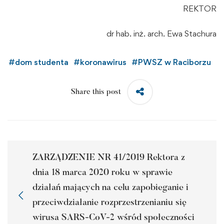
REKTOR
dr hab. inż. arch. Ewa Stachura
#
dom studenta
#
koronawirus
#
PWSZ w Raciborzu
Share this post
ZARZĄDZENIE NR 41/2019 Rektora z
dnia 18 marca 2020 roku w sprawie
działań mających na celu zapobieganie i
przeciwdziałanie rozprzestrzenianiu się
wirusa SARS-CoV-2 wśród społeczności