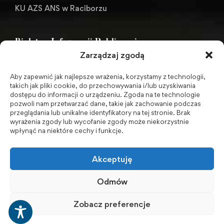
KU AZS ANS w Raciborzu
Biuletyn Informacji Publicznej
Zarządzaj zgodą
Aby zapewnić jak najlepsze wrażenia, korzystamy z technologii,
BIP - Biuletyn Informacji Publicznej PWSZ -
takich jak pliki cookie, do przechowywania i/lub uzyskiwania
dostępu do informacji o urządzeniu. Zgoda na te technologie
archiwum
pozwoli nam przetwarzać dane, takie jak zachowanie podczas
przeglądania lub unikalne identyfikatory na tej stronie. Brak
wyrażenia zgody lub wycofanie zgody może niekorzystnie
Social Media
wpłynąć na niektóre cechy i funkcje.
Akceptuję
Odmów
Zobacz preferencje
© 2001-2026 Akademia Nauk Stosowanych w Raciborzu