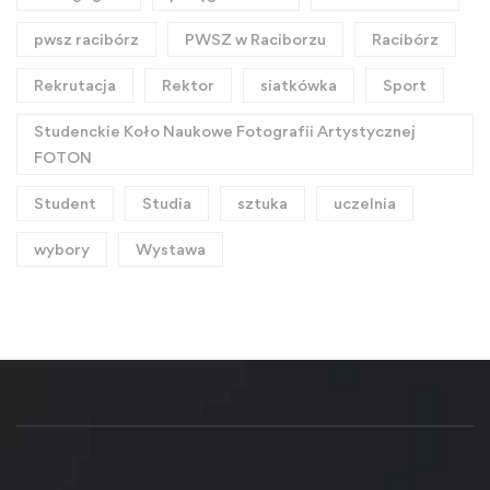
pwsz racibórz
PWSZ w Raciborzu
Racibórz
Rekrutacja
Rektor
siatkówka
Sport
Studenckie Koło Naukowe Fotografii Artystycznej
FOTON
Student
Studia
sztuka
uczelnia
wybory
Wystawa