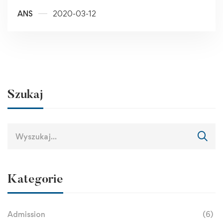
SPRAWIE PRZECIWDZIAŁANIA
ANS
2020-03-12
ROZPRZESTRZENIANIU SIĘ WIRUSA
SARS-COV-2 WŚRÓD SPOŁECZNOŚCI
AKADEMICKIEJ PWSZ W RACIBORZU
Szukaj
Kategorie
Admission
(6)