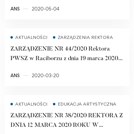
ANS
2020-05-04
Read more
AKTUALNOŚCI
ZARZĄDZENIA REKTORA
ZARZĄDZENIE NR 44/2020 Rektora
PWSZ w Raciborzu z dnia 19 marca 2020
roku w sprawie ustalenia zasad pobierania
ANS
2020-03-20
opłat za miejsce w Domu Studenta PWSZ
w Raciborzu w okresie zagrożenia
epidemicznego wirusem SARS CoV-2
Read more
AKTUALNOŚCI
EDUKACJA ARTYSTYCZNA
ZARZĄDZENIE NR 38/2020 REKTORA Z
DNIA 12 MARCA 2020 ROKU W