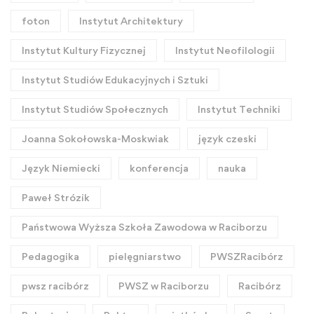
foton
Instytut Architektury
Instytut Kultury Fizycznej
Instytut Neofilologii
Instytut Studiów Edukacyjnych i Sztuki
Instytut Studiów Społecznych
Instytut Techniki
Joanna Sokołowska-Moskwiak
język czeski
Język Niemiecki
konferencja
nauka
Paweł Strózik
Państwowa Wyższa Szkoła Zawodowa w Raciborzu
Pedagogika
pielęgniarstwo
PWSZRacibórz
pwsz racibórz
PWSZ w Raciborzu
Racibórz