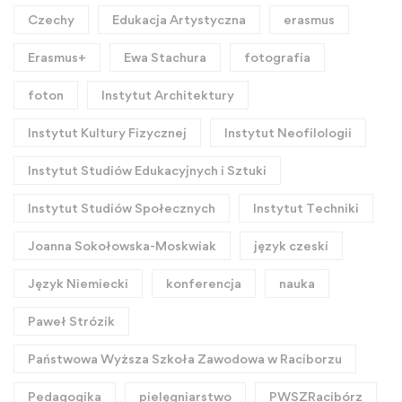
Czechy
Edukacja Artystyczna
erasmus
Erasmus+
Ewa Stachura
fotografia
foton
Instytut Architektury
Instytut Kultury Fizycznej
Instytut Neofilologii
Instytut Studiów Edukacyjnych i Sztuki
Instytut Studiów Społecznych
Instytut Techniki
Joanna Sokołowska-Moskwiak
język czeski
Język Niemiecki
konferencja
nauka
Paweł Strózik
Państwowa Wyższa Szkoła Zawodowa w Raciborzu
Pedagogika
pielęgniarstwo
PWSZRacibórz