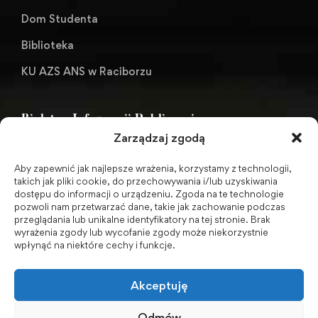
Dom Studenta
Biblioteka
KU AZS ANS w Raciborzu
Biuletyn Informacji Publicznej
Zarządzaj zgodą
Aby zapewnić jak najlepsze wrażenia, korzystamy z technologii,
BIP - Biuletyn Informacji Publicznej PWSZ -
takich jak pliki cookie, do przechowywania i/lub uzyskiwania
dostępu do informacji o urządzeniu. Zgoda na te technologie
archiwum
pozwoli nam przetwarzać dane, takie jak zachowanie podczas
przeglądania lub unikalne identyfikatory na tej stronie. Brak
wyrażenia zgody lub wycofanie zgody może niekorzystnie
Social Media
wpłynąć na niektóre cechy i funkcje.
Akceptuję
Odmów