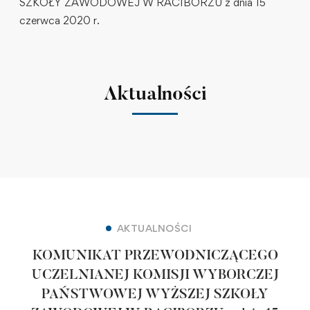
SZKOŁY ZAWODOWEJ W RACIBORZU z dnia 15
czerwca 2020 r.
Aktualności
AKTUALNOŚCI
KOMUNIKAT PRZEWODNICZĄCEGO
UCZELNIANEJ KOMISJI WYBORCZEJ
PAŃSTWOWEJ WYŻSZEJ SZKOŁY