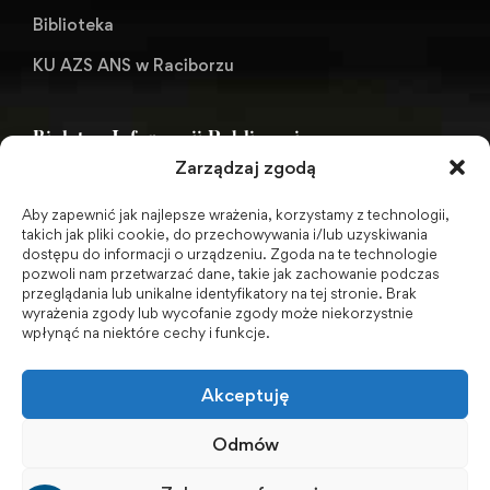
Biblioteka
KU AZS ANS w Raciborzu
Biuletyn Informacji Publicznej
Zarządzaj zgodą
Aby zapewnić jak najlepsze wrażenia, korzystamy z technologii,
BIP - Biuletyn Informacji Publicznej PWSZ -
takich jak pliki cookie, do przechowywania i/lub uzyskiwania
dostępu do informacji o urządzeniu. Zgoda na te technologie
archiwum
pozwoli nam przetwarzać dane, takie jak zachowanie podczas
przeglądania lub unikalne identyfikatory na tej stronie. Brak
wyrażenia zgody lub wycofanie zgody może niekorzystnie
Social Media
wpłynąć na niektóre cechy i funkcje.
Akceptuję
Odmów