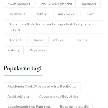
pwsz racibórz
PWSZ w Raciborzu
Racibórz
Rekrutacja
Rektor
siatkówka
Sport
Studenckie Koło Naukowe Fotografii Artystycznej
FOTON
Student
Studia
sztuka
uczelnia
wybory
Wystawa
Popularne tagi
Akademia Nauk Stosowanych w Raciborzu
Architektura
Automatyka i Robotyka
bezpieczeństwo Państwa
Bezpłatne studia