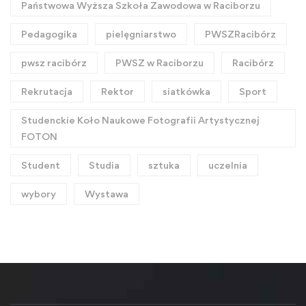
Państwowa Wyższa Szkoła Zawodowa w Raciborzu
Pedagogika
pielęgniarstwo
PWSZRacibórz
pwsz racibórz
PWSZ w Raciborzu
Racibórz
Rekrutacja
Rektor
siatkówka
Sport
Studenckie Koło Naukowe Fotografii Artystycznej
FOTON
Student
Studia
sztuka
uczelnia
wybory
Wystawa