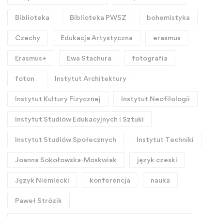
Biblioteka
Biblioteka PWSZ
bohemistyka
Czechy
Edukacja Artystyczna
erasmus
Erasmus+
Ewa Stachura
fotografia
foton
Instytut Architektury
Instytut Kultury Fizycznej
Instytut Neofilologii
Instytut Studiów Edukacyjnych i Sztuki
Instytut Studiów Społecznych
Instytut Techniki
Joanna Sokołowska-Moskwiak
język czeski
Język Niemiecki
konferencja
nauka
Paweł Strózik