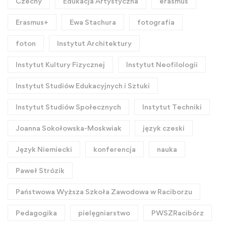
Czechy
Edukacja Artystyczna
erasmus
Erasmus+
Ewa Stachura
fotografia
foton
Instytut Architektury
Instytut Kultury Fizycznej
Instytut Neofilologii
Instytut Studiów Edukacyjnych i Sztuki
Instytut Studiów Społecznych
Instytut Techniki
Joanna Sokołowska-Moskwiak
język czeski
Język Niemiecki
konferencja
nauka
Paweł Strózik
Państwowa Wyższa Szkoła Zawodowa w Raciborzu
Pedagogika
pielęgniarstwo
PWSZRacibórz