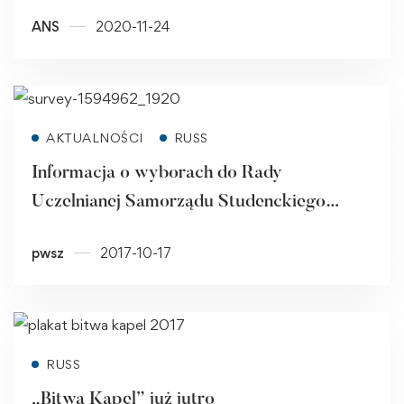
STUDENCKIEGO PAŃSTWOWEJ
ANS
2020-11-24
WYŻSZEJ SZKOŁY ZAWODOWEJ W
RACIBORZU
Read more
AKTUALNOŚCI
RUSS
Informacja o wyborach do Rady
Uczelnianej Samorządu Studenckiego
PWSZ w Raciborzu
pwsz
2017-10-17
Read more
RUSS
„Bitwa Kapel” już jutro