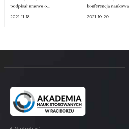
podpisał umowę o
konferencja naukowa
współpracy z PWSZ w
2021-11-18
2021-10-20
Raciborzu