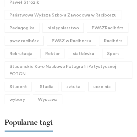
Paweł Strózik
Państwowa Wyższa Szkoła Zawodowa w Raciborzu
Pedagogika
pielęgniarstwo
PWSZRacibórz
pwsz racibórz
PWSZ w Raciborzu
Racibórz
Rekrutacja
Rektor
siatkówka
Sport
Studenckie Koło Naukowe Fotografii Artystycznej
FOTON
Student
Studia
sztuka
uczelnia
wybory
Wystawa
Popularne tagi