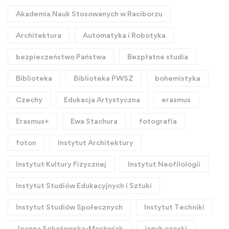
Akademia Nauk Stosowanych w Raciborzu
Architektura
Automatyka i Robotyka
bezpieczeństwo Państwa
Bezpłatne studia
Biblioteka
Biblioteka PWSZ
bohemistyka
Czechy
Edukacja Artystyczna
erasmus
Erasmus+
Ewa Stachura
fotografia
foton
Instytut Architektury
Instytut Kultury Fizycznej
Instytut Neofilologii
Instytut Studiów Edukacyjnych i Sztuki
Instytut Studiów Społecznych
Instytut Techniki
Joanna Sokołowska-Moskwiak
język czeski