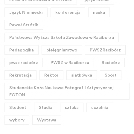
Język Niemiecki
konferencja
nauka
Paweł Strózik
Państwowa Wyższa Szkoła Zawodowa w Raciborzu
Pedagogika
pielęgniarstwo
PWSZRacibórz
pwsz racibórz
PWSZ w Raciborzu
Racibórz
Rekrutacja
Rektor
siatkówka
Sport
Studenckie Koło Naukowe Fotografii Artystycznej
FOTON
Student
Studia
sztuka
uczelnia
wybory
Wystawa