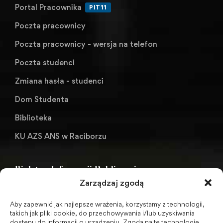
Portal Pracownika
PIT11
Poczta pracownicy
Poczta pracownicy - wersja na telefon
Poczta studenci
Zmiana hasła - studenci
Dom Studenta
Biblioteka
KU AZS ANS w Raciborzu
Biuletyn Informacji Publicznej
Zarządzaj zgodą
Aby zapewnić jak najlepsze wrażenia, korzystamy z technologii,
BIP - Biuletyn Informacji Publicznej PWSZ -
takich jak pliki cookie, do przechowywania i/lub uzyskiwania
dostępu do informacji o urządzeniu. Zgoda na te technologie