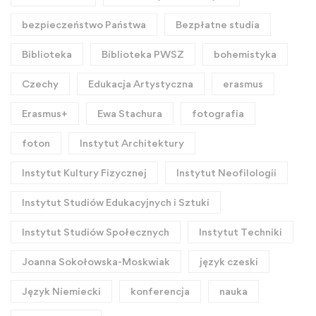
bezpieczeństwo Państwa
Bezpłatne studia
Biblioteka
Biblioteka PWSZ
bohemistyka
Czechy
Edukacja Artystyczna
erasmus
Erasmus+
Ewa Stachura
fotografia
foton
Instytut Architektury
Instytut Kultury Fizycznej
Instytut Neofilologii
Instytut Studiów Edukacyjnych i Sztuki
Instytut Studiów Społecznych
Instytut Techniki
Joanna Sokołowska-Moskwiak
język czeski
Język Niemiecki
konferencja
nauka