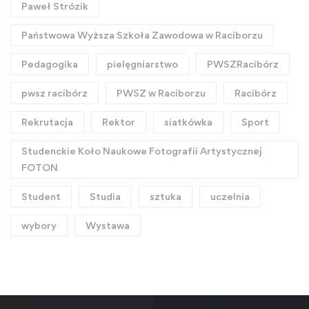
Paweł Strózik
Państwowa Wyższa Szkoła Zawodowa w Raciborzu
Pedagogika
pielęgniarstwo
PWSZRacibórz
pwsz racibórz
PWSZ w Raciborzu
Racibórz
Rekrutacja
Rektor
siatkówka
Sport
Studenckie Koło Naukowe Fotografii Artystycznej
FOTON
Student
Studia
sztuka
uczelnia
wybory
Wystawa