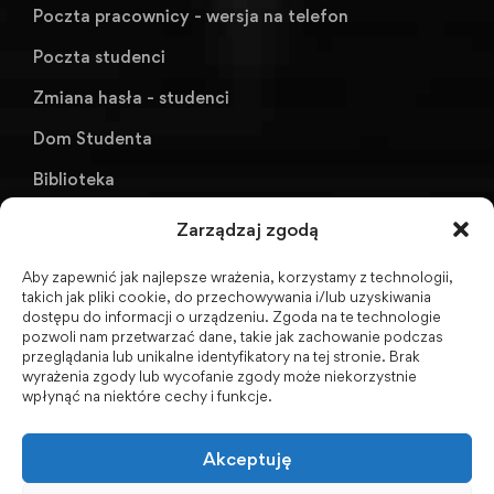
Poczta pracownicy - wersja na telefon
Poczta studenci
Zmiana hasła - studenci
Dom Studenta
Biblioteka
KU AZS ANS w Raciborzu
Zarządzaj zgodą
Aby zapewnić jak najlepsze wrażenia, korzystamy z technologii,
Biuletyn Informacji Publicznej
takich jak pliki cookie, do przechowywania i/lub uzyskiwania
dostępu do informacji o urządzeniu. Zgoda na te technologie
pozwoli nam przetwarzać dane, takie jak zachowanie podczas
przeglądania lub unikalne identyfikatory na tej stronie. Brak
wyrażenia zgody lub wycofanie zgody może niekorzystnie
BIP - Biuletyn Informacji Publicznej PWSZ -
wpłynąć na niektóre cechy i funkcje.
archiwum
Akceptuję
Social Media