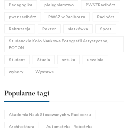
Pedagogika
pielęgniarstwo
PWSZRacibórz
pwsz racibórz
PWSZ w Raciborzu
Racibórz
Rekrutacja
Rektor
siatkówka
Sport
Studenckie Koło Naukowe Fotografii Artystycznej
FOTON
Student
Studia
sztuka
uczelnia
wybory
Wystawa
Popularne tagi
Akademia Nauk Stosowanych w Raciborzu
Architektura
Automatyka i Robotyka