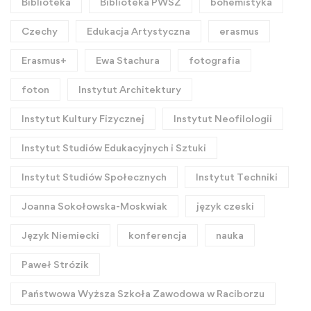
Biblioteka
Biblioteka PWSZ
bohemistyka
Czechy
Edukacja Artystyczna
erasmus
Erasmus+
Ewa Stachura
fotografia
foton
Instytut Architektury
Instytut Kultury Fizycznej
Instytut Neofilologii
Instytut Studiów Edukacyjnych i Sztuki
Instytut Studiów Społecznych
Instytut Techniki
Joanna Sokołowska-Moskwiak
język czeski
Język Niemiecki
konferencja
nauka
Paweł Strózik
Państwowa Wyższa Szkoła Zawodowa w Raciborzu