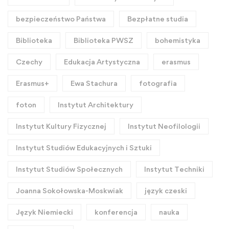
bezpieczeństwo Państwa
Bezpłatne studia
Biblioteka
Biblioteka PWSZ
bohemistyka
Czechy
Edukacja Artystyczna
erasmus
Erasmus+
Ewa Stachura
fotografia
foton
Instytut Architektury
Instytut Kultury Fizycznej
Instytut Neofilologii
Instytut Studiów Edukacyjnych i Sztuki
Instytut Studiów Społecznych
Instytut Techniki
Joanna Sokołowska-Moskwiak
język czeski
Język Niemiecki
konferencja
nauka