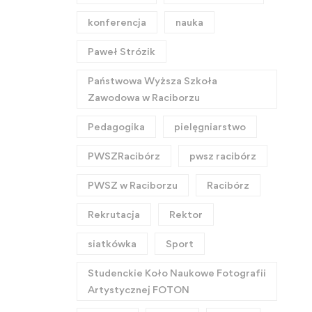
konferencja
nauka
Paweł Strózik
Państwowa Wyższa Szkoła
Zawodowa w Raciborzu
Pedagogika
pielęgniarstwo
PWSZRacibórz
pwsz racibórz
PWSZ w Raciborzu
Racibórz
Rekrutacja
Rektor
siatkówka
Sport
Studenckie Koło Naukowe Fotografii
Artystycznej FOTON