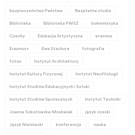
bezpieczeństwo Państwa
Bezpłatne studia
Biblioteka
Biblioteka PWSZ
bohemistyka
Czechy
Edukacja Artystyczna
erasmus
Erasmus+
Ewa Stachura
fotografia
foton
Instytut Architektury
Instytut Kultury Fizycznej
Instytut Neofilologii
Instytut Studiów Edukacyjnych i Sztuki
Instytut Studiów Społecznych
Instytut Techniki
Joanna Sokołowska-Moskwiak
język czeski
Język Niemiecki
konferencja
nauka