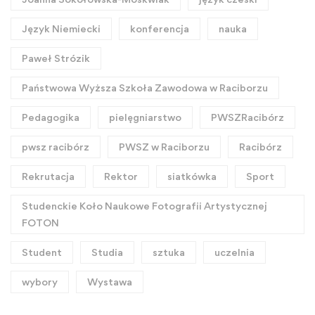
Język Niemiecki
konferencja
nauka
Paweł Strózik
Państwowa Wyższa Szkoła Zawodowa w Raciborzu
Pedagogika
pielęgniarstwo
PWSZRacibórz
pwsz racibórz
PWSZ w Raciborzu
Racibórz
Rekrutacja
Rektor
siatkówka
Sport
Studenckie Koło Naukowe Fotografii Artystycznej
FOTON
Student
Studia
sztuka
uczelnia
wybory
Wystawa