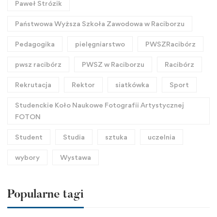
Paweł Strózik
Państwowa Wyższa Szkoła Zawodowa w Raciborzu
Pedagogika
pielęgniarstwo
PWSZRacibórz
pwsz racibórz
PWSZ w Raciborzu
Racibórz
Rekrutacja
Rektor
siatkówka
Sport
Studenckie Koło Naukowe Fotografii Artystycznej
FOTON
Student
Studia
sztuka
uczelnia
wybory
Wystawa
Popularne tagi