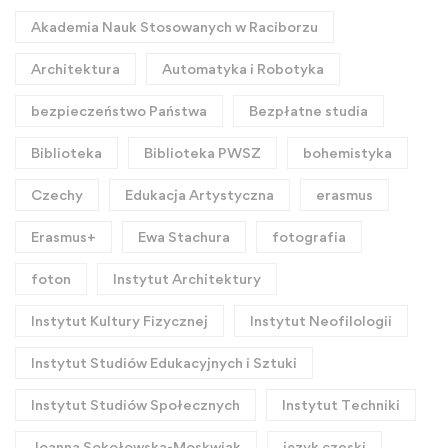
Akademia Nauk Stosowanych w Raciborzu
Architektura
Automatyka i Robotyka
bezpieczeństwo Państwa
Bezpłatne studia
Biblioteka
Biblioteka PWSZ
bohemistyka
Czechy
Edukacja Artystyczna
erasmus
Erasmus+
Ewa Stachura
fotografia
foton
Instytut Architektury
Instytut Kultury Fizycznej
Instytut Neofilologii
Instytut Studiów Edukacyjnych i Sztuki
Instytut Studiów Społecznych
Instytut Techniki
Joanna Sokołowska-Moskwiak
język czeski