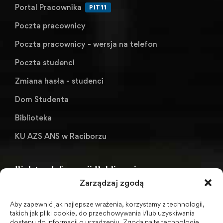
Portal Pracownika
PIT11
Poczta pracownicy
Poczta pracownicy - wersja na telefon
Poczta studenci
Zmiana hasła - studenci
Dom Studenta
Biblioteka
KU AZS ANS w Raciborzu
Biuletyn Informacji Publicznej
Zarządzaj zgodą
Aby zapewnić jak najlepsze wrażenia, korzystamy z technologii,
BIP - Biuletyn Informacji Publicznej PWSZ -
takich jak pliki cookie, do przechowywania i/lub uzyskiwania
dostępu do informacji o urządzeniu. Zgoda na te technologie