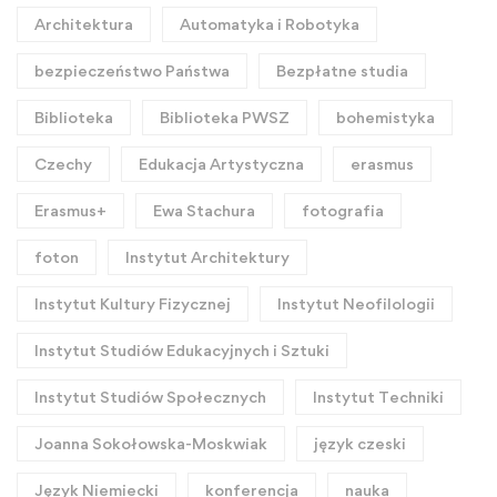
Architektura
Automatyka i Robotyka
bezpieczeństwo Państwa
Bezpłatne studia
Biblioteka
Biblioteka PWSZ
bohemistyka
Czechy
Edukacja Artystyczna
erasmus
Erasmus+
Ewa Stachura
fotografia
foton
Instytut Architektury
Instytut Kultury Fizycznej
Instytut Neofilologii
Instytut Studiów Edukacyjnych i Sztuki
Instytut Studiów Społecznych
Instytut Techniki
Joanna Sokołowska-Moskwiak
język czeski
Język Niemiecki
konferencja
nauka