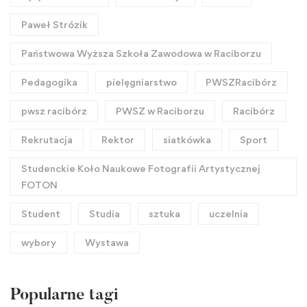
Paweł Strózik
Państwowa Wyższa Szkoła Zawodowa w Raciborzu
Pedagogika
pielęgniarstwo
PWSZRacibórz
pwsz racibórz
PWSZ w Raciborzu
Racibórz
Rekrutacja
Rektor
siatkówka
Sport
Studenckie Koło Naukowe Fotografii Artystycznej
FOTON
Student
Studia
sztuka
uczelnia
wybory
Wystawa
Popularne tagi