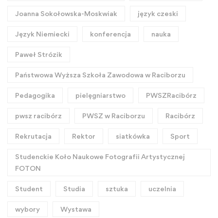
Joanna Sokołowska-Moskwiak
język czeski
Język Niemiecki
konferencja
nauka
Paweł Strózik
Państwowa Wyższa Szkoła Zawodowa w Raciborzu
Pedagogika
pielęgniarstwo
PWSZRacibórz
pwsz racibórz
PWSZ w Raciborzu
Racibórz
Rekrutacja
Rektor
siatkówka
Sport
Studenckie Koło Naukowe Fotografii Artystycznej
FOTON
Student
Studia
sztuka
uczelnia
wybory
Wystawa