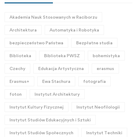
Akademia Nauk Stosowanych w Raciborzu
Architektura
Automatyka i Robotyka
bezpieczeństwo Państwa
Bezpłatne studia
Biblioteka
Biblioteka PWSZ
bohemistyka
Czechy
Edukacja Artystyczna
erasmus
Erasmus+
Ewa Stachura
fotografia
foton
Instytut Architektury
Instytut Kultury Fizycznej
Instytut Neofilologii
Instytut Studiów Edukacyjnych i Sztuki
Instytut Studiów Społecznych
Instytut Techniki