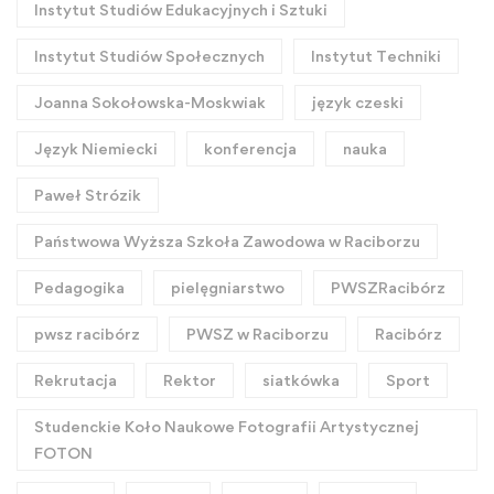
Instytut Studiów Edukacyjnych i Sztuki
Instytut Studiów Społecznych
Instytut Techniki
Joanna Sokołowska-Moskwiak
język czeski
Język Niemiecki
konferencja
nauka
Paweł Strózik
Państwowa Wyższa Szkoła Zawodowa w Raciborzu
Pedagogika
pielęgniarstwo
PWSZRacibórz
pwsz racibórz
PWSZ w Raciborzu
Racibórz
Rekrutacja
Rektor
siatkówka
Sport
Studenckie Koło Naukowe Fotografii Artystycznej
FOTON