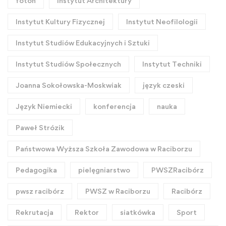
foton
Instytut Architektury
Instytut Kultury Fizycznej
Instytut Neofilologii
Instytut Studiów Edukacyjnych i Sztuki
Instytut Studiów Społecznych
Instytut Techniki
Joanna Sokołowska-Moskwiak
język czeski
Język Niemiecki
konferencja
nauka
Paweł Strózik
Państwowa Wyższa Szkoła Zawodowa w Raciborzu
Pedagogika
pielęgniarstwo
PWSZRacibórz
pwsz racibórz
PWSZ w Raciborzu
Racibórz
Rekrutacja
Rektor
siatkówka
Sport