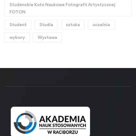
Studenckie Koło Naukowe Fotografii Artystycznej
FOTON
Student
Studia
sztuka
uczelnia
wybory
Wystawa