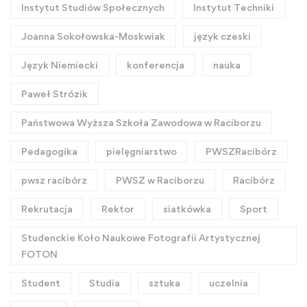
Instytut Studiów Społecznych
Instytut Techniki
Joanna Sokołowska-Moskwiak
język czeski
Język Niemiecki
konferencja
nauka
Paweł Strózik
Państwowa Wyższa Szkoła Zawodowa w Raciborzu
Pedagogika
pielęgniarstwo
PWSZRacibórz
pwsz racibórz
PWSZ w Raciborzu
Racibórz
Rekrutacja
Rektor
siatkówka
Sport
Studenckie Koło Naukowe Fotografii Artystycznej
FOTON
Student
Studia
sztuka
uczelnia