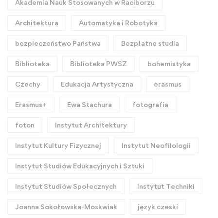
Akademia Nauk Stosowanych w Raciborzu
Architektura
Automatyka i Robotyka
bezpieczeństwo Państwa
Bezpłatne studia
Biblioteka
Biblioteka PWSZ
bohemistyka
Czechy
Edukacja Artystyczna
erasmus
Erasmus+
Ewa Stachura
fotografia
foton
Instytut Architektury
Instytut Kultury Fizycznej
Instytut Neofilologii
Instytut Studiów Edukacyjnych i Sztuki
Instytut Studiów Społecznych
Instytut Techniki
Joanna Sokołowska-Moskwiak
język czeski