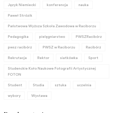
Język Niemiecki
konferencja
nauka
Paweł Strózik
Państwowa Wyższa Szkoła Zawodowa w Raciborzu
Pedagogika
pielęgniarstwo
PWSZRacibórz
pwsz racibórz
PWSZ w Raciborzu
Racibórz
Rekrutacja
Rektor
siatkówka
Sport
Studenckie Koło Naukowe Fotografii Artystycznej
FOTON
Student
Studia
sztuka
uczelnia
wybory
Wystawa