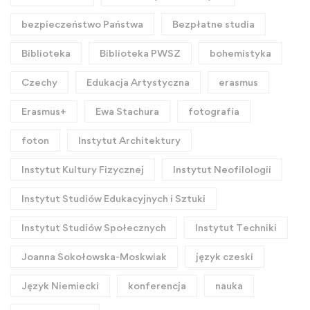
bezpieczeństwo Państwa
Bezpłatne studia
Biblioteka
Biblioteka PWSZ
bohemistyka
Czechy
Edukacja Artystyczna
erasmus
Erasmus+
Ewa Stachura
fotografia
foton
Instytut Architektury
Instytut Kultury Fizycznej
Instytut Neofilologii
Instytut Studiów Edukacyjnych i Sztuki
Instytut Studiów Społecznych
Instytut Techniki
Joanna Sokołowska-Moskwiak
język czeski
Język Niemiecki
konferencja
nauka