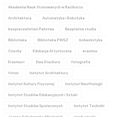
Akademia Nauk Stosowanych w Raciborzu
Architektura
Automatyka i Robotyka
bezpieczeństwo Państwa
Bezpłatne studia
Biblioteka
Biblioteka PWSZ
bohemistyka
Czechy
Edukacja Artystyczna
erasmus
Erasmus+
Ewa Stachura
fotografia
foton
Instytut Architektury
Instytut Kultury Fizycznej
Instytut Neofilologii
Instytut Studiów Edukacyjnych i Sztuki
Instytut Studiów Społecznych
Instytut Techniki
Joanna Sokołowska-Moskwiak
język czeski