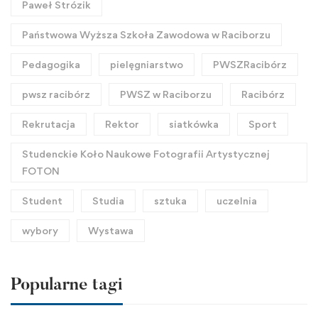
Paweł Strózik
Państwowa Wyższa Szkoła Zawodowa w Raciborzu
Pedagogika
pielęgniarstwo
PWSZRacibórz
pwsz racibórz
PWSZ w Raciborzu
Racibórz
Rekrutacja
Rektor
siatkówka
Sport
Studenckie Koło Naukowe Fotografii Artystycznej
FOTON
Student
Studia
sztuka
uczelnia
wybory
Wystawa
Popularne tagi