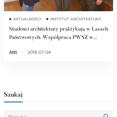
Read more
AKTUALNOŚCI
INSTYTUT ARCHITEKTURY
Studenci architektury praktykują w Lasach
Państwowych. Współpraca PWSZ w
Raciborzu z Nadleśnictwem Rudy
ANS
2018-07-04
Raciborskie
Szukaj