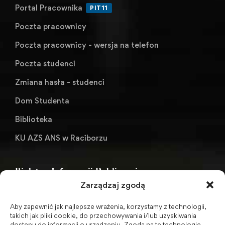
Portal Pracownika
PIT11
Poczta pracownicy
Poczta pracownicy - wersja na telefon
Poczta studenci
Zmiana hasła - studenci
Dom Studenta
Biblioteka
KU AZS ANS w Raciborzu
Biuletyn Informacji Publicznej
Zarządzaj zgodą
Aby zapewnić jak najlepsze wrażenia, korzystamy z technologii,
BIP - Biuletyn Informacji Publicznej PWSZ -
takich jak pliki cookie, do przechowywania i/lub uzyskiwania
dostępu do informacji o urządzeniu. Zgoda na te technologie