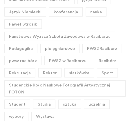
Język Niemiecki
konferencja
nauka
Paweł Strózik
Państwowa Wyższa Szkoła Zawodowa w Raciborzu
Pedagogika
pielęgniarstwo
PWSZRacibórz
pwsz racibórz
PWSZ w Raciborzu
Racibórz
Rekrutacja
Rektor
siatkówka
Sport
Studenckie Koło Naukowe Fotografii Artystycznej
FOTON
Student
Studia
sztuka
uczelnia
wybory
Wystawa