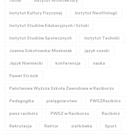
foton
Instytut Architektury
Instytut Kultury Fizycznej
Instytut Neofilologii
Instytut Studiów Edukacyjnych i Sztuki
Instytut Studiów Społecznych
Instytut Techniki
Joanna Sokołowska-Moskwiak
język czeski
Język Niemiecki
konferencja
nauka
Paweł Strózik
Państwowa Wyższa Szkoła Zawodowa w Raciborzu
Pedagogika
pielęgniarstwo
PWSZRacibórz
pwsz racibórz
PWSZ w Raciborzu
Racibórz
Rekrutacja
Rektor
siatkówka
Sport