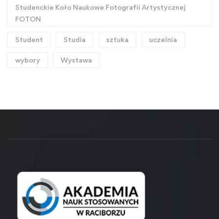
Studenckie Koło Naukowe Fotografii Artystycznej
FOTON
Student
Studia
sztuka
uczelnia
wybory
Wystawa