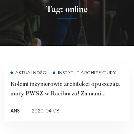
Tag: online
Read more
AKTUALNOŚCI
INSTYTUT ARCHITEKTURY
Kolejni inżynierowie architekci opuszczają
mury PWSZ w Raciborzu! Za nami
pierwsze obrony online w raciborskiej
ANS
2020-04-08
uczelni.