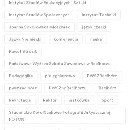
Instytut Studiów Edukacyjnych i Sztuki
Instytut Studiów Społecznych
Instytut Techniki
Joanna Sokołowska-Moskwiak
język czeski
Język Niemiecki
konferencja
nauka
Paweł Strózik
Państwowa Wyższa Szkoła Zawodowa w Raciborzu
Pedagogika
pielęgniarstwo
PWSZRacibórz
pwsz racibórz
PWSZ w Raciborzu
Racibórz
Rekrutacja
Rektor
siatkówka
Sport
Studenckie Koło Naukowe Fotografii Artystycznej
FOTON