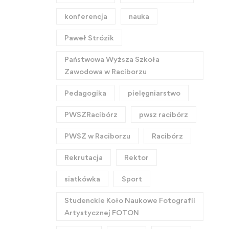
konferencja
nauka
Paweł Strózik
Państwowa Wyższa Szkoła
Zawodowa w Raciborzu
Pedagogika
pielęgniarstwo
PWSZRacibórz
pwsz racibórz
PWSZ w Raciborzu
Racibórz
Rekrutacja
Rektor
siatkówka
Sport
Studenckie Koło Naukowe Fotografii
Artystycznej FOTON