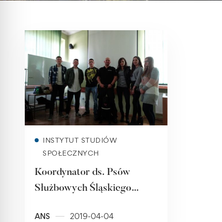
Read more
INSTYTUT STUDIÓW
SPOŁECZNYCH
Koordynator ds. Psów
Służbowych Śląskiego
Urzędu Celno-Skarbowego
ANS
2019-04-04
w Katowicach w PWSZ w