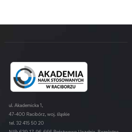
ul. Akademicka 1,
47-400 Racibórz, woj. śląskie
tel. 32 415 50 20
NIP: 639-17-96-666 Państwowa Uczelnia. Bezpłatne