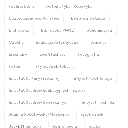
Architektura
Automatyka i Robotyka
bezpieczeństwo Państwa
Bezpłatne studia
Biblioteka
Biblioteka PWSZ
bohemistyka
Czechy
Edukacja Artystyczna
erasmus
Erasmus+
Ewa Stachura
fotografia
foton
Instytut Architektury
Instytut Kultury Fizycznej
Instytut Neofilologii
Instytut Studiów Edukacyjnych i Sztuki
Instytut Studiów Społecznych
Instytut Techniki
Joanna Sokołowska-Moskwiak
język czeski
Język Niemiecki
konferencja
nauka