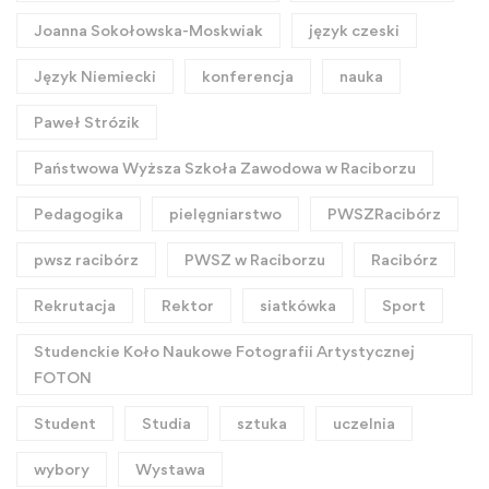
Joanna Sokołowska-Moskwiak
język czeski
Język Niemiecki
konferencja
nauka
Paweł Strózik
Państwowa Wyższa Szkoła Zawodowa w Raciborzu
Pedagogika
pielęgniarstwo
PWSZRacibórz
pwsz racibórz
PWSZ w Raciborzu
Racibórz
Rekrutacja
Rektor
siatkówka
Sport
Studenckie Koło Naukowe Fotografii Artystycznej
FOTON
Student
Studia
sztuka
uczelnia
wybory
Wystawa