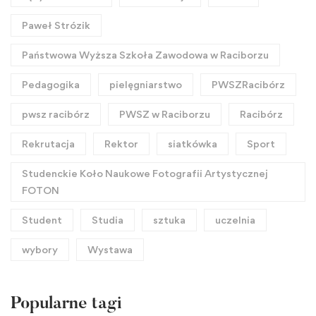
Paweł Strózik
Państwowa Wyższa Szkoła Zawodowa w Raciborzu
Pedagogika
pielęgniarstwo
PWSZRacibórz
pwsz racibórz
PWSZ w Raciborzu
Racibórz
Rekrutacja
Rektor
siatkówka
Sport
Studenckie Koło Naukowe Fotografii Artystycznej
FOTON
Student
Studia
sztuka
uczelnia
wybory
Wystawa
Popularne tagi