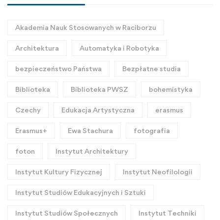
Akademia Nauk Stosowanych w Raciborzu
Architektura
Automatyka i Robotyka
bezpieczeństwo Państwa
Bezpłatne studia
Biblioteka
Biblioteka PWSZ
bohemistyka
Czechy
Edukacja Artystyczna
erasmus
Erasmus+
Ewa Stachura
fotografia
foton
Instytut Architektury
Instytut Kultury Fizycznej
Instytut Neofilologii
Instytut Studiów Edukacyjnych i Sztuki
Instytut Studiów Społecznych
Instytut Techniki