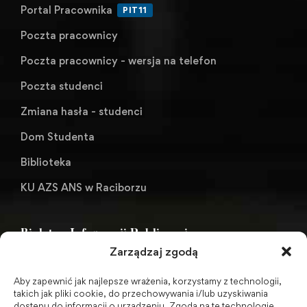
Portal Pracownika
PIT11
Poczta pracownicy
Poczta pracownicy - wersja na telefon
Poczta studenci
Zmiana hasła - studenci
Dom Studenta
Biblioteka
KU AZS ANS w Raciborzu
Biuletyn Informacji Publicznej
Zarządzaj zgodą
Aby zapewnić jak najlepsze wrażenia, korzystamy z technologii,
BIP - Biuletyn Informacji Publicznej PWSZ -
takich jak pliki cookie, do przechowywania i/lub uzyskiwania
dostępu do informacji o urządzeniu. Zgoda na te technologie