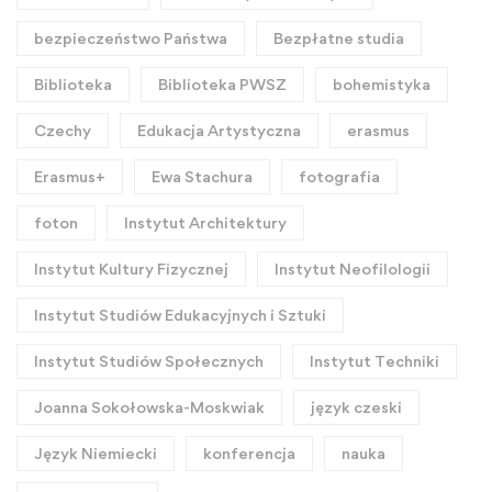
bezpieczeństwo Państwa
Bezpłatne studia
Biblioteka
Biblioteka PWSZ
bohemistyka
Czechy
Edukacja Artystyczna
erasmus
Erasmus+
Ewa Stachura
fotografia
foton
Instytut Architektury
Instytut Kultury Fizycznej
Instytut Neofilologii
Instytut Studiów Edukacyjnych i Sztuki
Instytut Studiów Społecznych
Instytut Techniki
Joanna Sokołowska-Moskwiak
język czeski
Język Niemiecki
konferencja
nauka