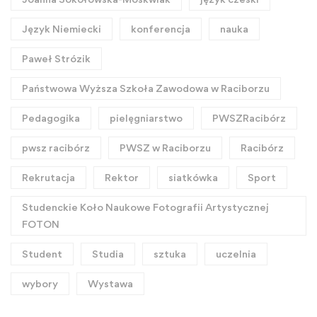
Język Niemiecki
konferencja
nauka
Paweł Strózik
Państwowa Wyższa Szkoła Zawodowa w Raciborzu
Pedagogika
pielęgniarstwo
PWSZRacibórz
pwsz racibórz
PWSZ w Raciborzu
Racibórz
Rekrutacja
Rektor
siatkówka
Sport
Studenckie Koło Naukowe Fotografii Artystycznej
FOTON
Student
Studia
sztuka
uczelnia
wybory
Wystawa