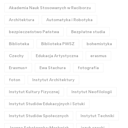
Akademia Nauk Stosowanych w Raciborzu
Architektura
Automatyka i Robotyka
bezpieczeństwo Państwa
Bezpłatne studia
Biblioteka
Biblioteka PWSZ
bohemistyka
Czechy
Edukacja Artystyczna
erasmus
Erasmus+
Ewa Stachura
fotografia
foton
Instytut Architektury
Instytut Kultury Fizycznej
Instytut Neofilologii
Instytut Studiów Edukacyjnych i Sztuki
Instytut Studiów Społecznych
Instytut Techniki
Joanna Sokołowska-Moskwiak
język czeski