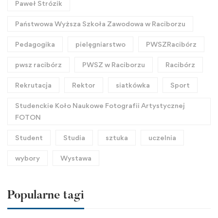
Paweł Strózik
Państwowa Wyższa Szkoła Zawodowa w Raciborzu
Pedagogika
pielęgniarstwo
PWSZRacibórz
pwsz racibórz
PWSZ w Raciborzu
Racibórz
Rekrutacja
Rektor
siatkówka
Sport
Studenckie Koło Naukowe Fotografii Artystycznej
FOTON
Student
Studia
sztuka
uczelnia
wybory
Wystawa
Popularne tagi