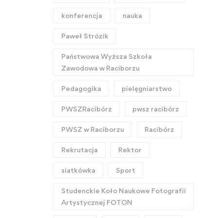
konferencja
nauka
Paweł Strózik
Państwowa Wyższa Szkoła
Zawodowa w Raciborzu
Pedagogika
pielęgniarstwo
PWSZRacibórz
pwsz racibórz
PWSZ w Raciborzu
Racibórz
Rekrutacja
Rektor
siatkówka
Sport
Studenckie Koło Naukowe Fotografii
Artystycznej FOTON