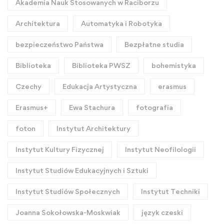
Akademia Nauk Stosowanych w Raciborzu
Architektura
Automatyka i Robotyka
bezpieczeństwo Państwa
Bezpłatne studia
Biblioteka
Biblioteka PWSZ
bohemistyka
Czechy
Edukacja Artystyczna
erasmus
Erasmus+
Ewa Stachura
fotografia
foton
Instytut Architektury
Instytut Kultury Fizycznej
Instytut Neofilologii
Instytut Studiów Edukacyjnych i Sztuki
Instytut Studiów Społecznych
Instytut Techniki
Joanna Sokołowska-Moskwiak
język czeski