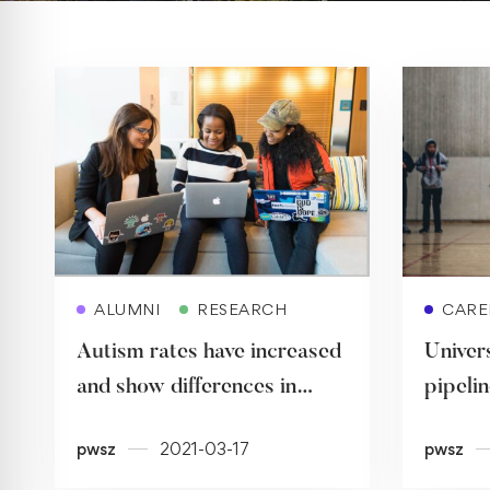
Read more
ALUMNI
RESEARCH
CARE
Autism rates have increased
Univers
and show differences in
pipelin
ethnic minorities
pwsz
2021-03-17
pwsz