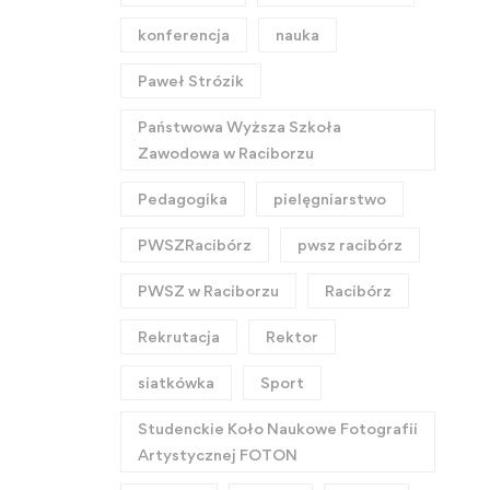
konferencja
nauka
Paweł Strózik
Państwowa Wyższa Szkoła
Zawodowa w Raciborzu
Pedagogika
pielęgniarstwo
PWSZRacibórz
pwsz racibórz
PWSZ w Raciborzu
Racibórz
Rekrutacja
Rektor
siatkówka
Sport
Studenckie Koło Naukowe Fotografii
Artystycznej FOTON