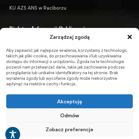
KU AZS ANS w Raciborzu
Biuletyn Informacji Publicznej
Zarządzaj zgodą
Aby zapewnić jak najlepsze wrażenia, korzystamy z technologii,
BIP - Biuletyn Informacji Publicznej PWSZ -
takich jak pliki cookie, do przechowywania i/lub uzyskiwania
dostępu do informacji o urządzeniu. Zgoda na te technologie
archiwum
pozwoli nam przetwarzać dane, takie jak zachowanie podczas
przeglądania lub unikalne identyfikatory na tej stronie. Brak
wyrażenia zgody lub wycofanie zgody może niekorzystnie
Social Media
wpłynąć na niektóre cechy i funkcje.
Akceptuję
Odmów
Zobacz preferencje
© 2001-2026 Akademia Nauk Stosowanych w Raciborzu