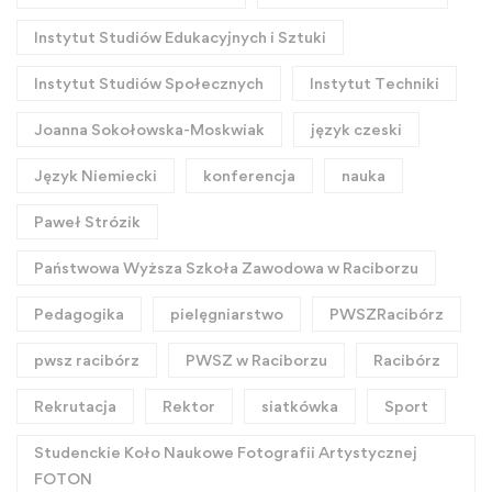
Instytut Studiów Edukacyjnych i Sztuki
Instytut Studiów Społecznych
Instytut Techniki
Joanna Sokołowska-Moskwiak
język czeski
Język Niemiecki
konferencja
nauka
Paweł Strózik
Państwowa Wyższa Szkoła Zawodowa w Raciborzu
Pedagogika
pielęgniarstwo
PWSZRacibórz
pwsz racibórz
PWSZ w Raciborzu
Racibórz
Rekrutacja
Rektor
siatkówka
Sport
Studenckie Koło Naukowe Fotografii Artystycznej
FOTON