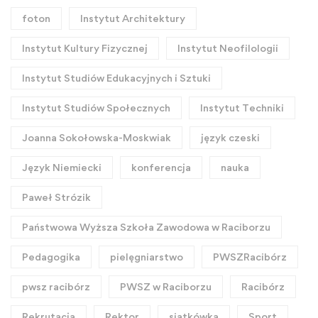
foton
Instytut Architektury
Instytut Kultury Fizycznej
Instytut Neofilologii
Instytut Studiów Edukacyjnych i Sztuki
Instytut Studiów Społecznych
Instytut Techniki
Joanna Sokołowska-Moskwiak
język czeski
Język Niemiecki
konferencja
nauka
Paweł Strózik
Państwowa Wyższa Szkoła Zawodowa w Raciborzu
Pedagogika
pielęgniarstwo
PWSZRacibórz
pwsz racibórz
PWSZ w Raciborzu
Racibórz
Rekrutacja
Rektor
siatkówka
Sport