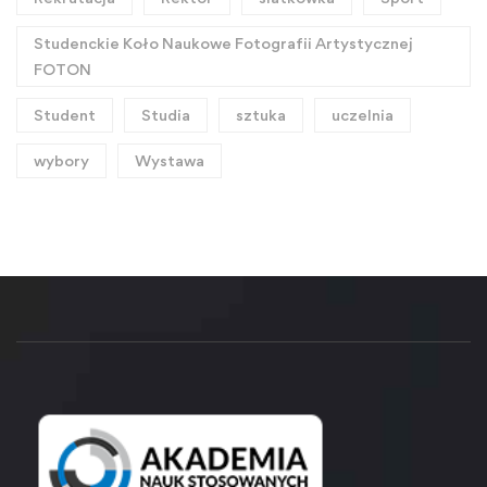
Studenckie Koło Naukowe Fotografii Artystycznej
FOTON
Student
Studia
sztuka
uczelnia
wybory
Wystawa