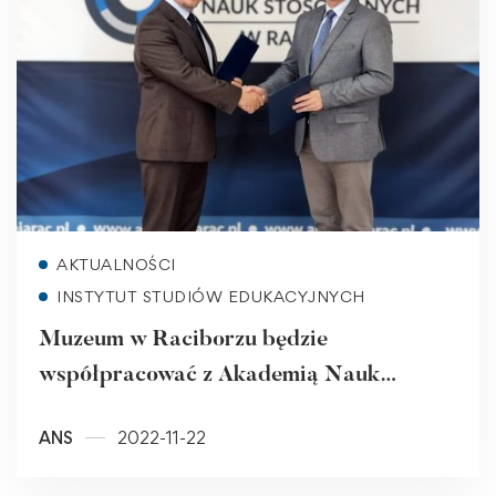
Read more
AKTUALNOŚCI
INSTYTUT STUDIÓW EDUKACYJNYCH
Muzeum w Raciborzu będzie
współpracować z Akademią Nauk
Stosowanych. Jakie działania szykują
ANS
2022-11-22
organizacje?