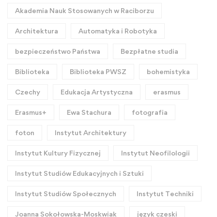
Akademia Nauk Stosowanych w Raciborzu
Architektura
Automatyka i Robotyka
bezpieczeństwo Państwa
Bezpłatne studia
Biblioteka
Biblioteka PWSZ
bohemistyka
Czechy
Edukacja Artystyczna
erasmus
Erasmus+
Ewa Stachura
fotografia
foton
Instytut Architektury
Instytut Kultury Fizycznej
Instytut Neofilologii
Instytut Studiów Edukacyjnych i Sztuki
Instytut Studiów Społecznych
Instytut Techniki
Joanna Sokołowska-Moskwiak
język czeski