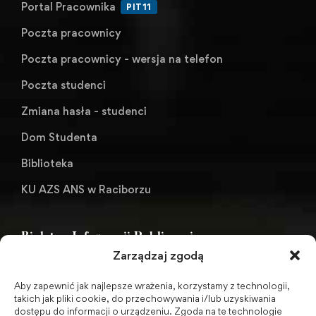
Portal Pracownika
PIT11
Poczta pracownicy
Poczta pracownicy - wersja na telefon
Poczta studenci
Zmiana hasła - studenci
Dom Studenta
Biblioteka
KU AZS ANS w Raciborzu
Biuletyn Informacji Publicznej
Zarządzaj zgodą
Aby zapewnić jak najlepsze wrażenia, korzystamy z technologii,
BIP - Biuletyn Informacji Publicznej PWSZ -
takich jak pliki cookie, do przechowywania i/lub uzyskiwania
dostępu do informacji o urządzeniu. Zgoda na te technologie