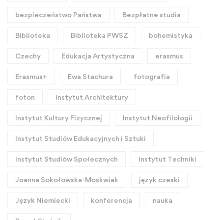
bezpieczeństwo Państwa
Bezpłatne studia
Biblioteka
Biblioteka PWSZ
bohemistyka
Czechy
Edukacja Artystyczna
erasmus
Erasmus+
Ewa Stachura
fotografia
foton
Instytut Architektury
Instytut Kultury Fizycznej
Instytut Neofilologii
Instytut Studiów Edukacyjnych i Sztuki
Instytut Studiów Społecznych
Instytut Techniki
Joanna Sokołowska-Moskwiak
język czeski
Język Niemiecki
konferencja
nauka