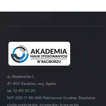
ul. Akademicka 1,
47-400 Racibórz, woj. śląskie
tel. 32 415 50 20
NIP: 639-17-96-666 Państwowa Uczelnia. Bezpłatne
studia magisterskie, inżynierskie i licencjackie.