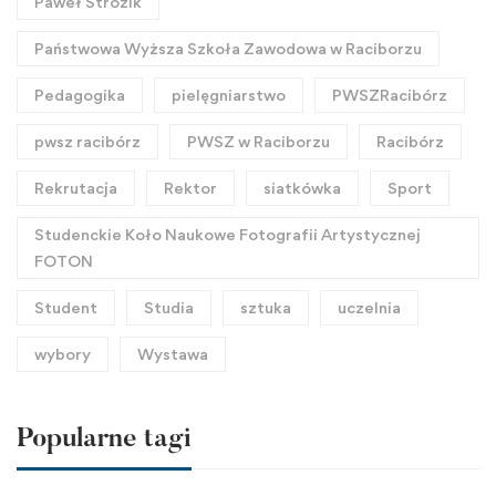
Paweł Strózik
Państwowa Wyższa Szkoła Zawodowa w Raciborzu
Pedagogika
pielęgniarstwo
PWSZRacibórz
pwsz racibórz
PWSZ w Raciborzu
Racibórz
Rekrutacja
Rektor
siatkówka
Sport
Studenckie Koło Naukowe Fotografii Artystycznej
FOTON
Student
Studia
sztuka
uczelnia
wybory
Wystawa
Popularne tagi