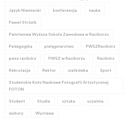
Język Niemiecki
konferencja
nauka
Paweł Strózik
Państwowa Wyższa Szkoła Zawodowa w Raciborzu
Pedagogika
pielęgniarstwo
PWSZRacibórz
pwsz racibórz
PWSZ w Raciborzu
Racibórz
Rekrutacja
Rektor
siatkówka
Sport
Studenckie Koło Naukowe Fotografii Artystycznej
FOTON
Student
Studia
sztuka
uczelnia
wybory
Wystawa