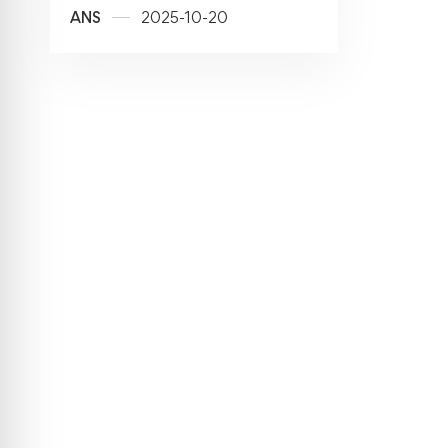
ANS
2025-10-20
PRZESTRZENIE
PRZEKŁADU. O
tłumaczeniach
wspomaganych AI.