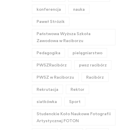
konferencja
nauka
Paweł Strózik
Państwowa Wyższa Szkoła
Zawodowa w Raciborzu
Pedagogika
pielęgniarstwo
PWSZRacibórz
pwsz racibórz
PWSZ w Raciborzu
Racibórz
Rekrutacja
Rektor
siatkówka
Sport
Studenckie Koło Naukowe Fotografii
Artystycznej FOTON