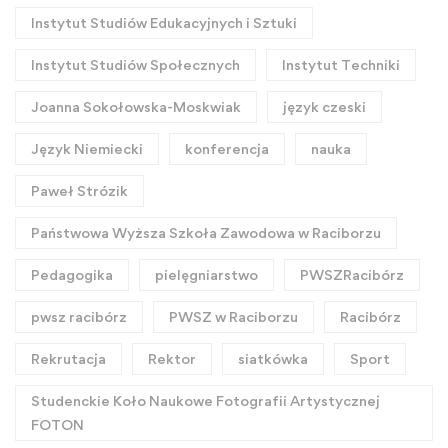
Instytut Studiów Edukacyjnych i Sztuki
Instytut Studiów Społecznych
Instytut Techniki
Joanna Sokołowska-Moskwiak
język czeski
Język Niemiecki
konferencja
nauka
Paweł Strózik
Państwowa Wyższa Szkoła Zawodowa w Raciborzu
Pedagogika
pielęgniarstwo
PWSZRacibórz
pwsz racibórz
PWSZ w Raciborzu
Racibórz
Rekrutacja
Rektor
siatkówka
Sport
Studenckie Koło Naukowe Fotografii Artystycznej
FOTON