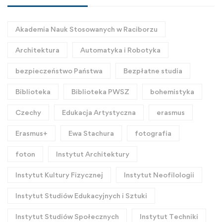
Akademia Nauk Stosowanych w Raciborzu
Architektura
Automatyka i Robotyka
bezpieczeństwo Państwa
Bezpłatne studia
Biblioteka
Biblioteka PWSZ
bohemistyka
Czechy
Edukacja Artystyczna
erasmus
Erasmus+
Ewa Stachura
fotografia
foton
Instytut Architektury
Instytut Kultury Fizycznej
Instytut Neofilologii
Instytut Studiów Edukacyjnych i Sztuki
Instytut Studiów Społecznych
Instytut Techniki