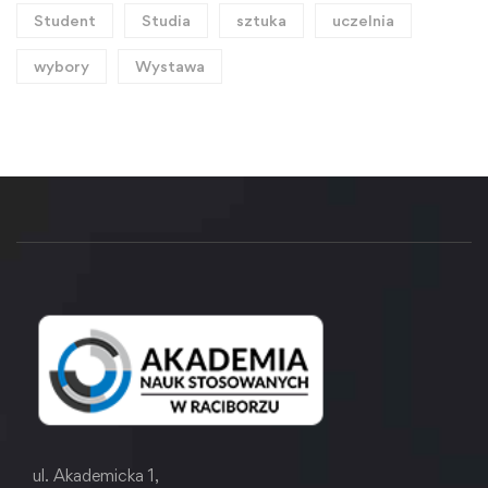
Student
Studia
sztuka
uczelnia
wybory
Wystawa
ul. Akademicka 1,