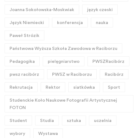
Joanna Sokołowska-Moskwiak
język czeski
Język Niemiecki
konferencja
nauka
Paweł Strózik
Państwowa Wyższa Szkoła Zawodowa w Raciborzu
Pedagogika
pielęgniarstwo
PWSZRacibórz
pwsz racibórz
PWSZ w Raciborzu
Racibórz
Rekrutacja
Rektor
siatkówka
Sport
Studenckie Koło Naukowe Fotografii Artystycznej
FOTON
Student
Studia
sztuka
uczelnia
wybory
Wystawa