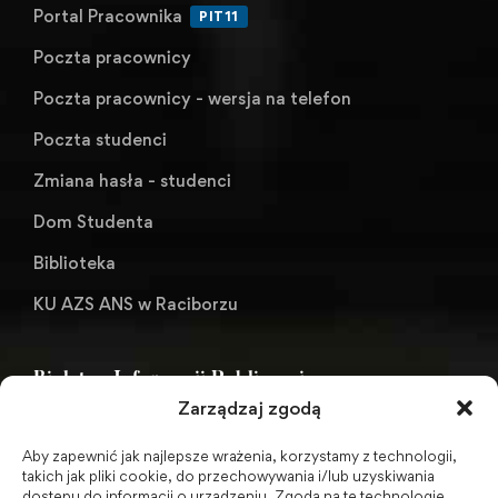
Portal Pracownika
PIT11
Poczta pracownicy
Poczta pracownicy - wersja na telefon
Poczta studenci
Zmiana hasła - studenci
Dom Studenta
Biblioteka
KU AZS ANS w Raciborzu
Biuletyn Informacji Publicznej
Zarządzaj zgodą
Aby zapewnić jak najlepsze wrażenia, korzystamy z technologii,
BIP - Biuletyn Informacji Publicznej PWSZ -
takich jak pliki cookie, do przechowywania i/lub uzyskiwania
dostępu do informacji o urządzeniu. Zgoda na te technologie