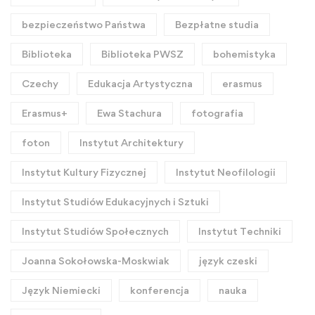
bezpieczeństwo Państwa
Bezpłatne studia
Biblioteka
Biblioteka PWSZ
bohemistyka
Czechy
Edukacja Artystyczna
erasmus
Erasmus+
Ewa Stachura
fotografia
foton
Instytut Architektury
Instytut Kultury Fizycznej
Instytut Neofilologii
Instytut Studiów Edukacyjnych i Sztuki
Instytut Studiów Społecznych
Instytut Techniki
Joanna Sokołowska-Moskwiak
język czeski
Język Niemiecki
konferencja
nauka