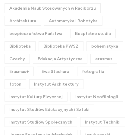
Akademia Nauk Stosowanych w Raciborzu
Architektura
Automatyka i Robotyka
bezpieczeństwo Państwa
Bezpłatne studia
Biblioteka
Biblioteka PWSZ
bohemistyka
Czechy
Edukacja Artystyczna
erasmus
Erasmus+
Ewa Stachura
fotografia
foton
Instytut Architektury
Instytut Kultury Fizycznej
Instytut Neofilologii
Instytut Studiów Edukacyjnych i Sztuki
Instytut Studiów Społecznych
Instytut Techniki
Joanna Sokołowska-Moskwiak
język czeski