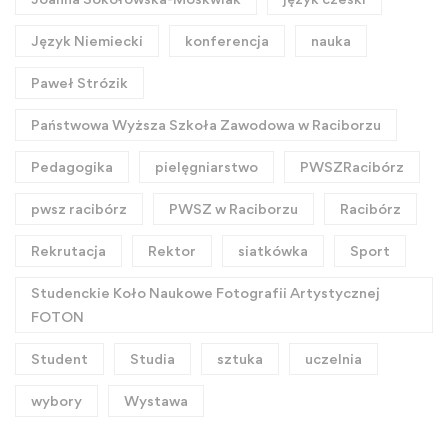
Język Niemiecki
konferencja
nauka
Paweł Strózik
Państwowa Wyższa Szkoła Zawodowa w Raciborzu
Pedagogika
pielęgniarstwo
PWSZRacibórz
pwsz racibórz
PWSZ w Raciborzu
Racibórz
Rekrutacja
Rektor
siatkówka
Sport
Studenckie Koło Naukowe Fotografii Artystycznej
FOTON
Student
Studia
sztuka
uczelnia
wybory
Wystawa