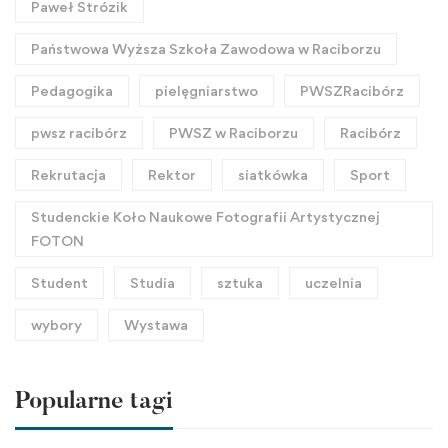
Paweł Strózik
Państwowa Wyższa Szkoła Zawodowa w Raciborzu
Pedagogika
pielęgniarstwo
PWSZRacibórz
pwsz racibórz
PWSZ w Raciborzu
Racibórz
Rekrutacja
Rektor
siatkówka
Sport
Studenckie Koło Naukowe Fotografii Artystycznej
FOTON
Student
Studia
sztuka
uczelnia
wybory
Wystawa
Popularne tagi