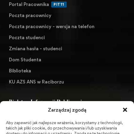
Portal Pracownika
PIT11
Poczta pracownicy
Poczta pracownicy - wersja na telefon
Poczta studenci
Zmiana hasła - studenci
Dom Studenta
Biblioteka
KU AZS ANS w Raciborzu
Biuletyn Informacji Publicznej
Zarządzaj zgodą
Aby zapewnić jak najlepsze wrażenia, korzystamy z technologii,
BIP - Biuletyn Informacji Publicznej PWSZ -
takich jak pliki cookie, do przechowywania i/lub uzyskiwania
dostępu do informacji o urządzeniu. Zgoda na te technologie