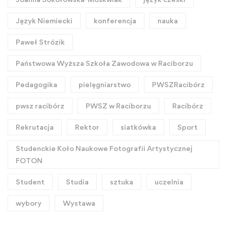
Język Niemiecki
konferencja
nauka
Paweł Strózik
Państwowa Wyższa Szkoła Zawodowa w Raciborzu
Pedagogika
pielęgniarstwo
PWSZRacibórz
pwsz racibórz
PWSZ w Raciborzu
Racibórz
Rekrutacja
Rektor
siatkówka
Sport
Studenckie Koło Naukowe Fotografii Artystycznej
FOTON
Student
Studia
sztuka
uczelnia
wybory
Wystawa