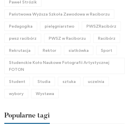
Paweł Strózik
Państwowa Wyższa Szkoła Zawodowa w Raciborzu
Pedagogika
pielęgniarstwo
PWSZRacibórz
pwsz racibórz
PWSZ w Raciborzu
Racibórz
Rekrutacja
Rektor
siatkówka
Sport
Studenckie Koło Naukowe Fotografii Artystycznej
FOTON
Student
Studia
sztuka
uczelnia
wybory
Wystawa
Popularne tagi