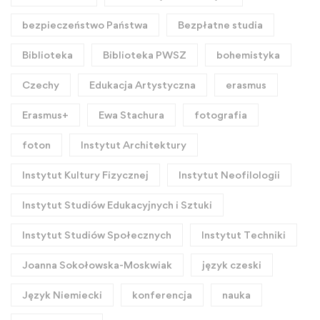
bezpieczeństwo Państwa
Bezpłatne studia
Biblioteka
Biblioteka PWSZ
bohemistyka
Czechy
Edukacja Artystyczna
erasmus
Erasmus+
Ewa Stachura
fotografia
foton
Instytut Architektury
Instytut Kultury Fizycznej
Instytut Neofilologii
Instytut Studiów Edukacyjnych i Sztuki
Instytut Studiów Społecznych
Instytut Techniki
Joanna Sokołowska-Moskwiak
język czeski
Język Niemiecki
konferencja
nauka