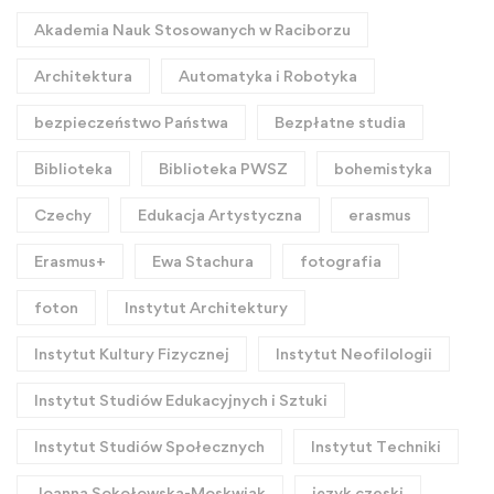
Akademia Nauk Stosowanych w Raciborzu
Architektura
Automatyka i Robotyka
bezpieczeństwo Państwa
Bezpłatne studia
Biblioteka
Biblioteka PWSZ
bohemistyka
Czechy
Edukacja Artystyczna
erasmus
Erasmus+
Ewa Stachura
fotografia
foton
Instytut Architektury
Instytut Kultury Fizycznej
Instytut Neofilologii
Instytut Studiów Edukacyjnych i Sztuki
Instytut Studiów Społecznych
Instytut Techniki
Joanna Sokołowska-Moskwiak
język czeski