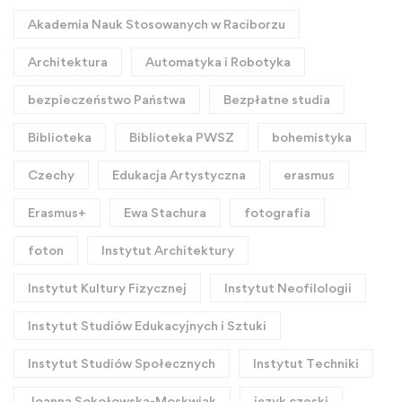
Akademia Nauk Stosowanych w Raciborzu
Architektura
Automatyka i Robotyka
bezpieczeństwo Państwa
Bezpłatne studia
Biblioteka
Biblioteka PWSZ
bohemistyka
Czechy
Edukacja Artystyczna
erasmus
Erasmus+
Ewa Stachura
fotografia
foton
Instytut Architektury
Instytut Kultury Fizycznej
Instytut Neofilologii
Instytut Studiów Edukacyjnych i Sztuki
Instytut Studiów Społecznych
Instytut Techniki
Joanna Sokołowska-Moskwiak
język czeski