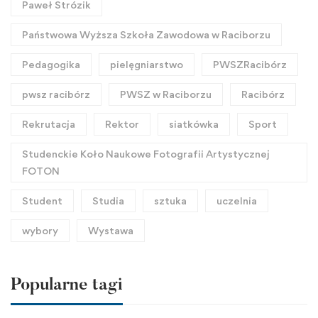
Paweł Strózik
Państwowa Wyższa Szkoła Zawodowa w Raciborzu
Pedagogika
pielęgniarstwo
PWSZRacibórz
pwsz racibórz
PWSZ w Raciborzu
Racibórz
Rekrutacja
Rektor
siatkówka
Sport
Studenckie Koło Naukowe Fotografii Artystycznej
FOTON
Student
Studia
sztuka
uczelnia
wybory
Wystawa
Popularne tagi