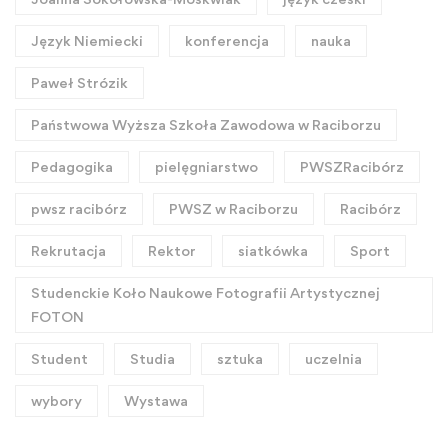
Język Niemiecki
konferencja
nauka
Paweł Strózik
Państwowa Wyższa Szkoła Zawodowa w Raciborzu
Pedagogika
pielęgniarstwo
PWSZRacibórz
pwsz racibórz
PWSZ w Raciborzu
Racibórz
Rekrutacja
Rektor
siatkówka
Sport
Studenckie Koło Naukowe Fotografii Artystycznej
FOTON
Student
Studia
sztuka
uczelnia
wybory
Wystawa