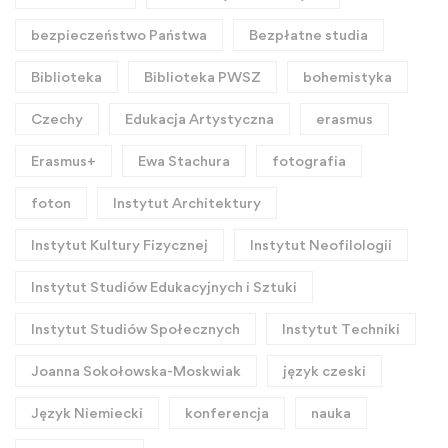
bezpieczeństwo Państwa
Bezpłatne studia
Biblioteka
Biblioteka PWSZ
bohemistyka
Czechy
Edukacja Artystyczna
erasmus
Erasmus+
Ewa Stachura
fotografia
foton
Instytut Architektury
Instytut Kultury Fizycznej
Instytut Neofilologii
Instytut Studiów Edukacyjnych i Sztuki
Instytut Studiów Społecznych
Instytut Techniki
Joanna Sokołowska-Moskwiak
język czeski
Język Niemiecki
konferencja
nauka