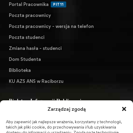
Portal Pracownika
PIT11
Poczta pracownicy
Poczta pracownicy - wersja na telefon
Poczta studenci
Zmiana hasła - studenci
Dom Studenta
Biblioteka
KU AZS ANS w Raciborzu
Biuletyn Informacji Publicznej
Zarządzaj zgodą
Aby zapewnić jak najlepsze wrażenia, korzystamy z technologii,
BIP - Biuletyn Informacji Publicznej PWSZ -
takich jak pliki cookie, do przechowywania i/lub uzyskiwania
dostępu do informacji o urządzeniu. Zgoda na te technologie