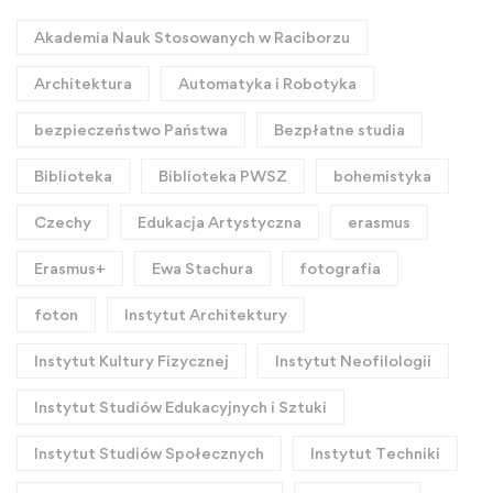
Akademia Nauk Stosowanych w Raciborzu
Architektura
Automatyka i Robotyka
bezpieczeństwo Państwa
Bezpłatne studia
Biblioteka
Biblioteka PWSZ
bohemistyka
Czechy
Edukacja Artystyczna
erasmus
Erasmus+
Ewa Stachura
fotografia
foton
Instytut Architektury
Instytut Kultury Fizycznej
Instytut Neofilologii
Instytut Studiów Edukacyjnych i Sztuki
Instytut Studiów Społecznych
Instytut Techniki