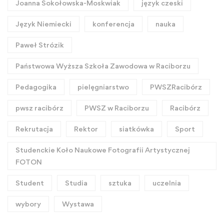
Joanna Sokołowska-Moskwiak
język czeski
Język Niemiecki
konferencja
nauka
Paweł Strózik
Państwowa Wyższa Szkoła Zawodowa w Raciborzu
Pedagogika
pielęgniarstwo
PWSZRacibórz
pwsz racibórz
PWSZ w Raciborzu
Racibórz
Rekrutacja
Rektor
siatkówka
Sport
Studenckie Koło Naukowe Fotografii Artystycznej
FOTON
Student
Studia
sztuka
uczelnia
wybory
Wystawa