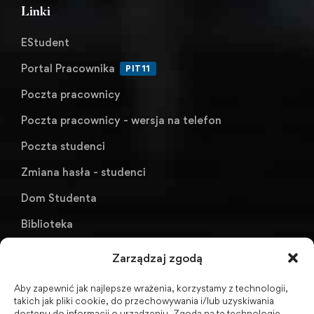
Linki
EStudent
Portal Pracownika
PIT11
Poczta pracownicy
Poczta pracownicy - wersja na telefon
Poczta studenci
Zmiana hasła - studenci
Dom Studenta
Biblioteka
KU AZS ANS w Raciborzu
Zarządzaj zgodą
Aby zapewnić jak najlepsze wrażenia, korzystamy z technologii,
Biuletyn Informacji Publicznej
takich jak pliki cookie, do przechowywania i/lub uzyskiwania
dostępu do informacji o urządzeniu. Zgoda na te technologie