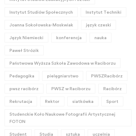
Instytut Studiów Społecznych
Instytut Techniki
Joanna Sokołowska-Moskwiak
język czeski
Język Niemiecki
konferencja
nauka
Paweł Strózik
Państwowa Wyższa Szkoła Zawodowa w Raciborzu
Pedagogika
pielęgniarstwo
PWSZRacibórz
pwsz racibórz
PWSZ w Raciborzu
Racibórz
Rekrutacja
Rektor
siatkówka
Sport
Studenckie Koło Naukowe Fotografii Artystycznej
FOTON
Student
Studia
sztuka
uczelnia