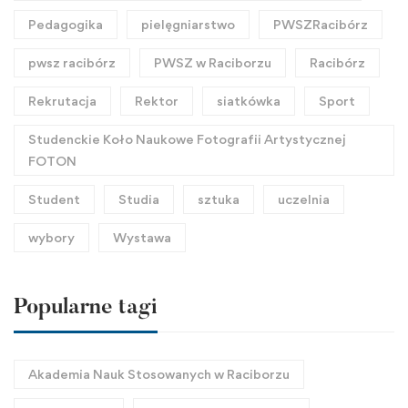
Pedagogika
pielęgniarstwo
PWSZRacibórz
pwsz racibórz
PWSZ w Raciborzu
Racibórz
Rekrutacja
Rektor
siatkówka
Sport
Studenckie Koło Naukowe Fotografii Artystycznej
FOTON
Student
Studia
sztuka
uczelnia
wybory
Wystawa
Popularne tagi
Akademia Nauk Stosowanych w Raciborzu