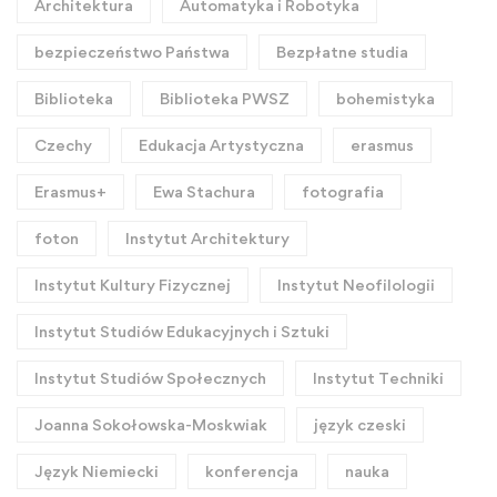
Architektura
Automatyka i Robotyka
bezpieczeństwo Państwa
Bezpłatne studia
Biblioteka
Biblioteka PWSZ
bohemistyka
Czechy
Edukacja Artystyczna
erasmus
Erasmus+
Ewa Stachura
fotografia
foton
Instytut Architektury
Instytut Kultury Fizycznej
Instytut Neofilologii
Instytut Studiów Edukacyjnych i Sztuki
Instytut Studiów Społecznych
Instytut Techniki
Joanna Sokołowska-Moskwiak
język czeski
Język Niemiecki
konferencja
nauka