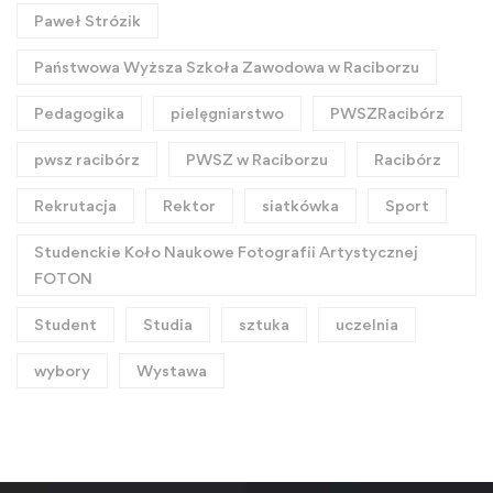
Paweł Strózik
Państwowa Wyższa Szkoła Zawodowa w Raciborzu
Pedagogika
pielęgniarstwo
PWSZRacibórz
pwsz racibórz
PWSZ w Raciborzu
Racibórz
Rekrutacja
Rektor
siatkówka
Sport
Studenckie Koło Naukowe Fotografii Artystycznej
FOTON
Student
Studia
sztuka
uczelnia
wybory
Wystawa