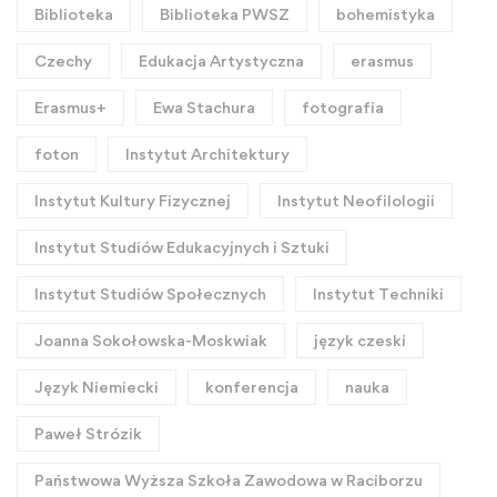
Biblioteka
Biblioteka PWSZ
bohemistyka
Czechy
Edukacja Artystyczna
erasmus
Erasmus+
Ewa Stachura
fotografia
foton
Instytut Architektury
Instytut Kultury Fizycznej
Instytut Neofilologii
Instytut Studiów Edukacyjnych i Sztuki
Instytut Studiów Społecznych
Instytut Techniki
Joanna Sokołowska-Moskwiak
język czeski
Język Niemiecki
konferencja
nauka
Paweł Strózik
Państwowa Wyższa Szkoła Zawodowa w Raciborzu