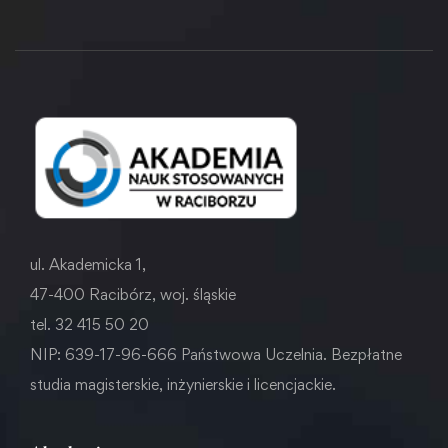
ul. Akademicka 1,
47-400 Racibórz, woj. śląskie
tel. 32 415 50 20
NIP: 639-17-96-666 Państwowa Uczelnia. Bezpłatne
studia magisterskie, inżynierskie i licencjackie.