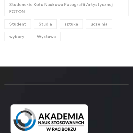
Studenckie Koło Naukowe Fotografii Artystycznej
FOTON
Student
Studia
sztuka
uczelnia
wybory
Wystawa