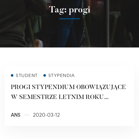
Tag: progi
STUDENT
STYPENDIA
PROGI STYPENDIUM OBOWIĄZUJĄCE
W SEMESTRZE LETNIM ROKU
AKADEMICKIEGO 2019/2020 (uchwalone
ANS
2020-03-12
decyzją Komisji Stypendialnej PWSZ w
Raciborzu w dniu 11.03.2020 r.)