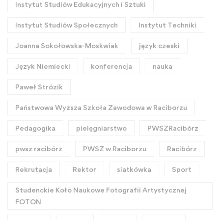
Instytut Studiów Edukacyjnych i Sztuki
Instytut Studiów Społecznych
Instytut Techniki
Joanna Sokołowska-Moskwiak
język czeski
Język Niemiecki
konferencja
nauka
Paweł Strózik
Państwowa Wyższa Szkoła Zawodowa w Raciborzu
Pedagogika
pielęgniarstwo
PWSZRacibórz
pwsz racibórz
PWSZ w Raciborzu
Racibórz
Rekrutacja
Rektor
siatkówka
Sport
Studenckie Koło Naukowe Fotografii Artystycznej
FOTON