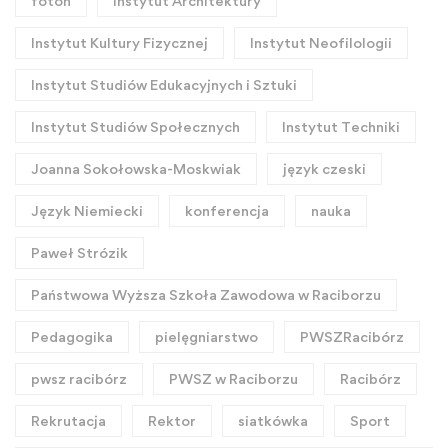
foton
Instytut Architektury
Instytut Kultury Fizycznej
Instytut Neofilologii
Instytut Studiów Edukacyjnych i Sztuki
Instytut Studiów Społecznych
Instytut Techniki
Joanna Sokołowska-Moskwiak
język czeski
Język Niemiecki
konferencja
nauka
Paweł Strózik
Państwowa Wyższa Szkoła Zawodowa w Raciborzu
Pedagogika
pielęgniarstwo
PWSZRacibórz
pwsz racibórz
PWSZ w Raciborzu
Racibórz
Rekrutacja
Rektor
siatkówka
Sport