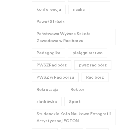
konferencja
nauka
Paweł Strózik
Państwowa Wyższa Szkoła
Zawodowa w Raciborzu
Pedagogika
pielęgniarstwo
PWSZRacibórz
pwsz racibórz
PWSZ w Raciborzu
Racibórz
Rekrutacja
Rektor
siatkówka
Sport
Studenckie Koło Naukowe Fotografii
Artystycznej FOTON