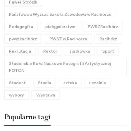
Paweł Strózik
Państwowa Wyższa Szkoła Zawodowa w Raciborzu
Pedagogika
pielęgniarstwo
PWSZRacibórz
pwsz racibórz
PWSZ w Raciborzu
Racibórz
Rekrutacja
Rektor
siatkówka
Sport
Studenckie Koło Naukowe Fotografii Artystycznej
FOTON
Student
Studia
sztuka
uczelnia
wybory
Wystawa
Popularne tagi