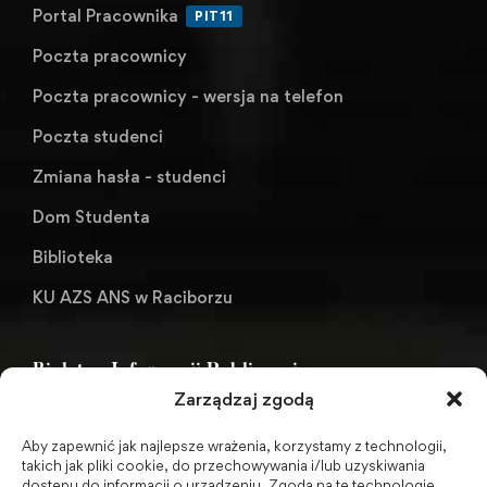
Portal Pracownika
PIT11
Poczta pracownicy
Poczta pracownicy - wersja na telefon
Poczta studenci
Zmiana hasła - studenci
Dom Studenta
Biblioteka
KU AZS ANS w Raciborzu
Biuletyn Informacji Publicznej
Zarządzaj zgodą
Aby zapewnić jak najlepsze wrażenia, korzystamy z technologii,
BIP - Biuletyn Informacji Publicznej PWSZ -
takich jak pliki cookie, do przechowywania i/lub uzyskiwania
dostępu do informacji o urządzeniu. Zgoda na te technologie