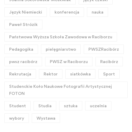
Język Niemiecki
konferencja
nauka
Paweł Strózik
Państwowa Wyższa Szkoła Zawodowa w Raciborzu
Pedagogika
pielęgniarstwo
PWSZRacibórz
pwsz racibórz
PWSZ w Raciborzu
Racibórz
Rekrutacja
Rektor
siatkówka
Sport
Studenckie Koło Naukowe Fotografii Artystycznej
FOTON
Student
Studia
sztuka
uczelnia
wybory
Wystawa