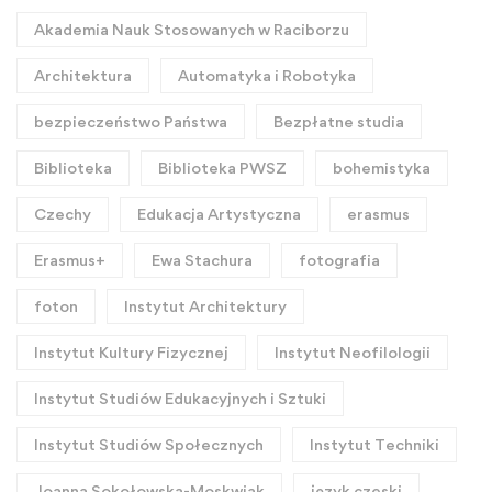
Akademia Nauk Stosowanych w Raciborzu
Architektura
Automatyka i Robotyka
bezpieczeństwo Państwa
Bezpłatne studia
Biblioteka
Biblioteka PWSZ
bohemistyka
Czechy
Edukacja Artystyczna
erasmus
Erasmus+
Ewa Stachura
fotografia
foton
Instytut Architektury
Instytut Kultury Fizycznej
Instytut Neofilologii
Instytut Studiów Edukacyjnych i Sztuki
Instytut Studiów Społecznych
Instytut Techniki
Joanna Sokołowska-Moskwiak
język czeski