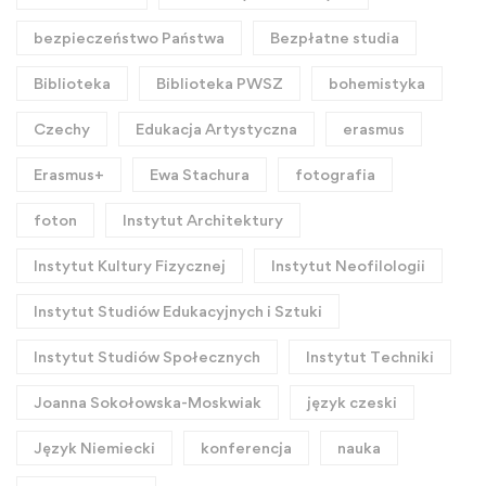
bezpieczeństwo Państwa
Bezpłatne studia
Biblioteka
Biblioteka PWSZ
bohemistyka
Czechy
Edukacja Artystyczna
erasmus
Erasmus+
Ewa Stachura
fotografia
foton
Instytut Architektury
Instytut Kultury Fizycznej
Instytut Neofilologii
Instytut Studiów Edukacyjnych i Sztuki
Instytut Studiów Społecznych
Instytut Techniki
Joanna Sokołowska-Moskwiak
język czeski
Język Niemiecki
konferencja
nauka