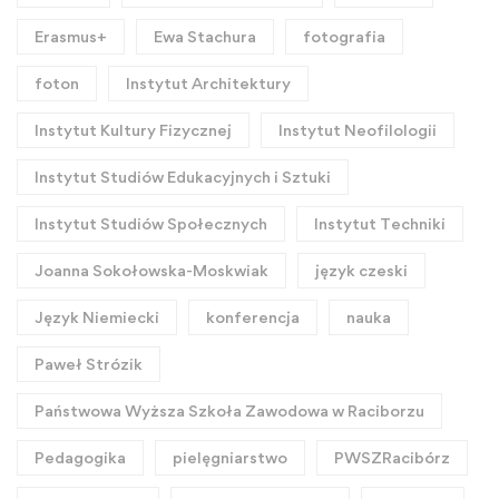
Erasmus+
Ewa Stachura
fotografia
foton
Instytut Architektury
Instytut Kultury Fizycznej
Instytut Neofilologii
Instytut Studiów Edukacyjnych i Sztuki
Instytut Studiów Społecznych
Instytut Techniki
Joanna Sokołowska-Moskwiak
język czeski
Język Niemiecki
konferencja
nauka
Paweł Strózik
Państwowa Wyższa Szkoła Zawodowa w Raciborzu
Pedagogika
pielęgniarstwo
PWSZRacibórz