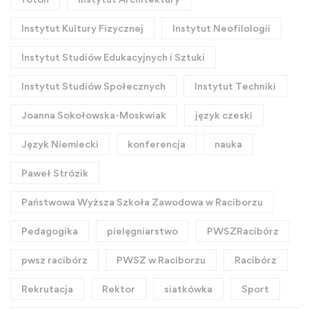
Instytut Kultury Fizycznej
Instytut Neofilologii
Instytut Studiów Edukacyjnych i Sztuki
Instytut Studiów Społecznych
Instytut Techniki
Joanna Sokołowska-Moskwiak
język czeski
Język Niemiecki
konferencja
nauka
Paweł Strózik
Państwowa Wyższa Szkoła Zawodowa w Raciborzu
Pedagogika
pielęgniarstwo
PWSZRacibórz
pwsz racibórz
PWSZ w Raciborzu
Racibórz
Rekrutacja
Rektor
siatkówka
Sport