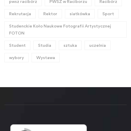
pwsz racibórz
PWSZ w Raciborzu
Racibórz
Rekrutacja
Rektor
siatkówka
Sport
Studenckie Koło Naukowe Fotografii Artystycznej
FOTON
Student
Studia
sztuka
uczelnia
wybory
Wystawa