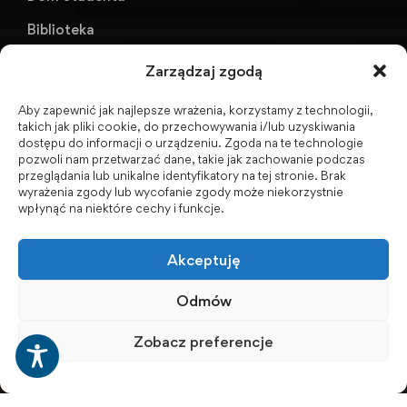
Biblioteka
KU AZS ANS w Raciborzu
Zarządzaj zgodą
Aby zapewnić jak najlepsze wrażenia, korzystamy z technologii,
Biuletyn Informacji Publicznej
takich jak pliki cookie, do przechowywania i/lub uzyskiwania
dostępu do informacji o urządzeniu. Zgoda na te technologie
pozwoli nam przetwarzać dane, takie jak zachowanie podczas
przeglądania lub unikalne identyfikatory na tej stronie. Brak
wyrażenia zgody lub wycofanie zgody może niekorzystnie
BIP - Biuletyn Informacji Publicznej PWSZ -
wpłynąć na niektóre cechy i funkcje.
archiwum
Akceptuję
Social Media
Odmów
Zobacz preferencje