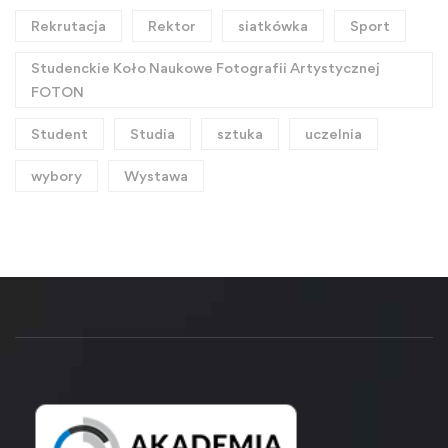
Rekrutacja
Rektor
siatkówka
Sport
Studenckie Koło Naukowe Fotografii Artystycznej
FOTON
Student
Studia
sztuka
uczelnia
wybory
Wystawa