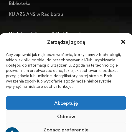
Biblioteka
KU AZS ANS w Raciborzu
Biuletyn Informacji Publicznej
Zarządzaj zgodą
Aby zapewnić jak najlepsze wrażenia, korzystamy z technologii,
BIP - Biuletyn Informacji Publicznej PWSZ -
takich jak pliki cookie, do przechowywania i/lub uzyskiwania
dostępu do informacji o urządzeniu. Zgoda na te technologie
archiwum
pozwoli nam przetwarzać dane, takie jak zachowanie podczas
przeglądania lub unikalne identyfikatory na tej stronie. Brak
wyrażenia zgody lub wycofanie zgody może niekorzystnie
Social Media
wpłynąć na niektóre cechy i funkcje.
Akceptuję
Odmów
Zobacz preferencje