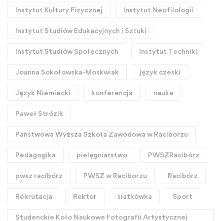
Instytut Kultury Fizycznej
Instytut Neofilologii
Instytut Studiów Edukacyjnych i Sztuki
Instytut Studiów Społecznych
Instytut Techniki
Joanna Sokołowska-Moskwiak
język czeski
Język Niemiecki
konferencja
nauka
Paweł Strózik
Państwowa Wyższa Szkoła Zawodowa w Raciborzu
Pedagogika
pielęgniarstwo
PWSZRacibórz
pwsz racibórz
PWSZ w Raciborzu
Racibórz
Rekrutacja
Rektor
siatkówka
Sport
Studenckie Koło Naukowe Fotografii Artystycznej