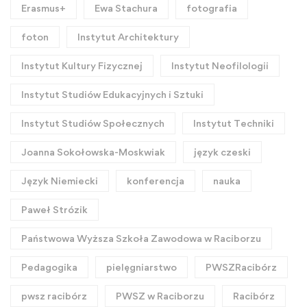
Erasmus+
Ewa Stachura
fotografia
foton
Instytut Architektury
Instytut Kultury Fizycznej
Instytut Neofilologii
Instytut Studiów Edukacyjnych i Sztuki
Instytut Studiów Społecznych
Instytut Techniki
Joanna Sokołowska-Moskwiak
język czeski
Język Niemiecki
konferencja
nauka
Paweł Strózik
Państwowa Wyższa Szkoła Zawodowa w Raciborzu
Pedagogika
pielęgniarstwo
PWSZRacibórz
pwsz racibórz
PWSZ w Raciborzu
Racibórz