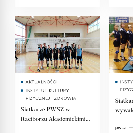
Read more
AKTUALNOŚCI
INST
FIZY
INSTYTUT KULTURY
FIZYCZNEJ I ZDROWIA
Siatk
Siatkarze PWSZ w
wywalc
Raciborzu Akademickimi
akadem
pwsz
Mistrzami Polski w