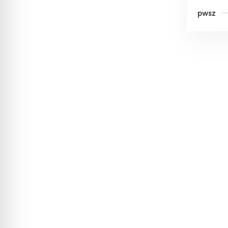
Akadem
pwsz
Śląska