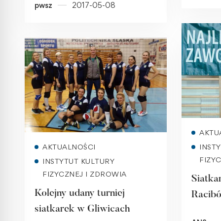
pwsz
2017-05-08
kategorii Wyższych Szkół
Zawodowych!
AKTU
Read more
AKTUALNOŚCI
INST
FIZY
INSTYTUT KULTURY
FIZYCZNEJ I ZDROWIA
Siatk
Kolejny udany turniej
Racibó
siatkarek w Gliwicach
Akadem