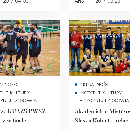
2017-04-03
ANS
2017-03-23
Read more
Read more
ALNOŚCI
AKTUALNOŚCI
YTUT KULTURY
INSTYTUT KULTURY
CZNEJ I ZDROWIA
FIZYCZNEJ I ZDROWIA
arze KUAZS PWSZ
Akademickie Mistrzo
rz w finale
Śląska Kobiet – relac