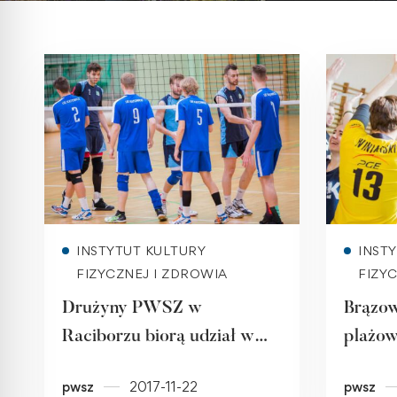
Read more
INSTYTUT KULTURY
INST
FIZYCZNEJ I ZDROWIA
FIZY
Drużyny PWSZ w
Brązow
Raciborzu biorą udział w
plażo
akademickich rozgrywkach
Mistrz
pwsz
2017-11-22
pwsz
w piłce siatkowej