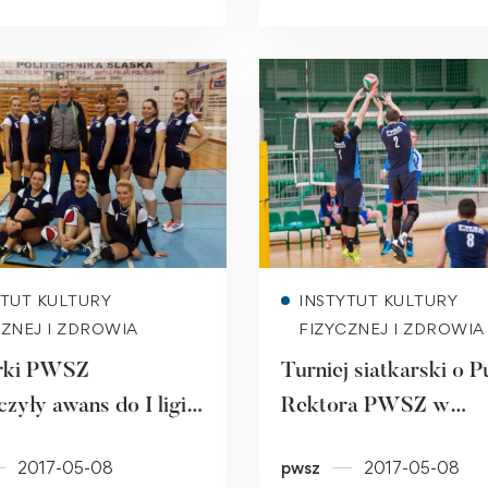
Read more
Read more
YTUT KULTURY
INSTYTUT KULTURY
CZNEJ I ZDROWIA
FIZYCZNEJ I ZDROWIA
arki PWSZ
Turniej siatkarski o 
zyły awans do I ligi
Rektora PWSZ w
ickiej
Raciborzu [ZAPOWI
2017-05-08
pwsz
2017-05-08