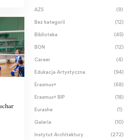
AZS
(9)
Bez kategorii
(12)
Biblioteka
(45)
BON
(12)
Career
(4)
Edukacja Artystyczna
(94)
Erasmus+
(68)
Erasmus+ BIP
(18)
Puchar
Eurashe
(1)
Galeria
(10)
EDŹ]
Instytut Architektury
(272)