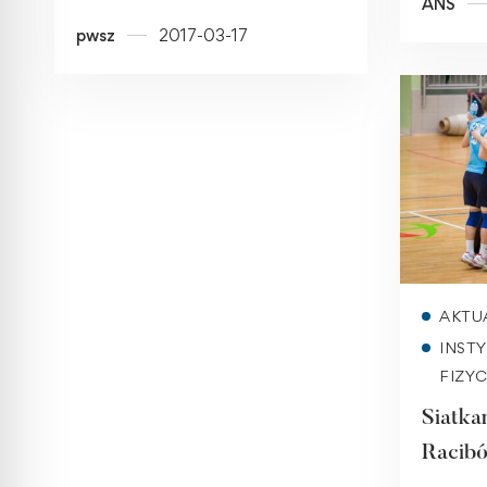
ANS
Polski
pwsz
2017-03-17
AKTU
INST
FIZY
Siatk
Racibó