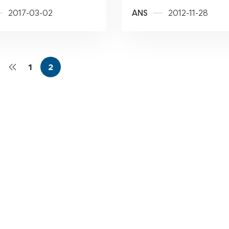
ickich Mistrzostw
2017-03-02
ANS
2012-11-28
!
1
2