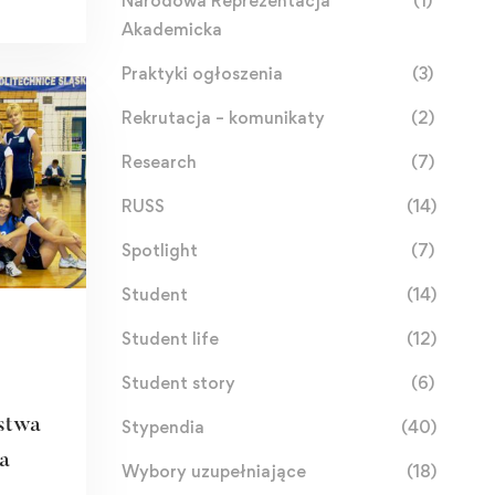
Narodowa Reprezentacja
(1)
Akademicka
Praktyki ogłoszenia
(3)
Rekrutacja – komunikaty
(2)
Research
(7)
RUSS
(14)
Spotlight
(7)
Student
(14)
Student life
(12)
Student story
(6)
stwa
Stypendia
(40)
ja
Wybory uzupełniające
(18)