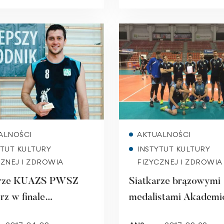
Read more
Read more
ALNOŚCI
AKTUALNOŚCI
YTUT KULTURY
INSTYTUT KULTURY
CZNEJ I ZDROWIA
FIZYCZNEJ I ZDROWIA
arze KUAZS PWSZ
Siatkarze brązowymi
rz w finale
medalistami Akademi
ickich Mistrzostw
Mistrzostw Śląska