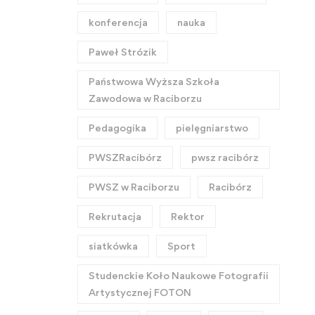
konferencja
nauka
Paweł Strózik
Państwowa Wyższa Szkoła
Zawodowa w Raciborzu
Pedagogika
pielęgniarstwo
PWSZRacibórz
pwsz racibórz
PWSZ w Raciborzu
Racibórz
Rekrutacja
Rektor
siatkówka
Sport
Studenckie Koło Naukowe Fotografii
Artystycznej FOTON