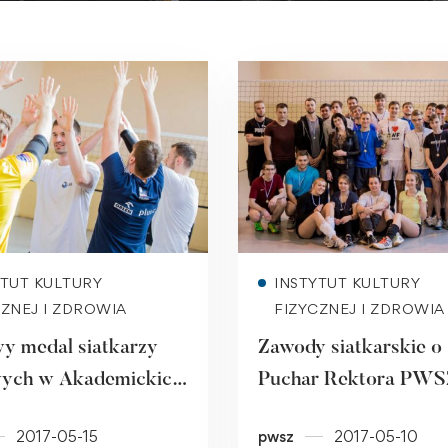
Read more
Read more
YTUT KULTURY
INSTYTUT KULTURY
CZNEJ I ZDROWIA
FIZYCZNEJ I ZDROWIA
y medal siatkarzy
Zawody siatkarskie o
wych w Akademickich
Puchar Rektora PWS
ostwach Śląska
Raciborzu [ZDJĘCIA]
2017-05-15
pwsz
2017-05-10