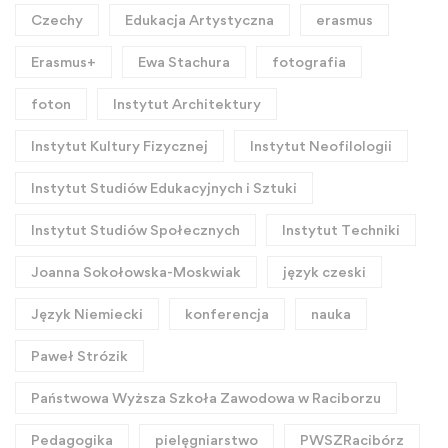
Czechy
Edukacja Artystyczna
erasmus
Erasmus+
Ewa Stachura
fotografia
foton
Instytut Architektury
Instytut Kultury Fizycznej
Instytut Neofilologii
Instytut Studiów Edukacyjnych i Sztuki
Instytut Studiów Społecznych
Instytut Techniki
Joanna Sokołowska-Moskwiak
język czeski
Język Niemiecki
konferencja
nauka
Paweł Strózik
Państwowa Wyższa Szkoła Zawodowa w Raciborzu
Pedagogika
pielęgniarstwo
PWSZRacibórz