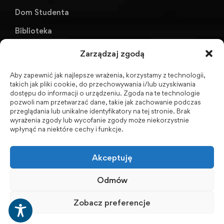
Dom Studenta
Biblioteka
KU AZS ANS w Raciborzu
Zarządzaj zgodą
Aby zapewnić jak najlepsze wrażenia, korzystamy z technologii,
Biuletyn Informacji Publicznej
takich jak pliki cookie, do przechowywania i/lub uzyskiwania
dostępu do informacji o urządzeniu. Zgoda na te technologie
pozwoli nam przetwarzać dane, takie jak zachowanie podczas
przeglądania lub unikalne identyfikatory na tej stronie. Brak
wyrażenia zgody lub wycofanie zgody może niekorzystnie
BIP - Biuletyn Informacji Publicznej PWSZ -
wpłynąć na niektóre cechy i funkcje.
archiwum
Akceptuję
Social Media
Odmów
Zobacz preferencje