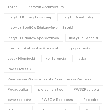
foton
Instytut Architektury
Instytut Kultury Fizycznej
Instytut Neofilologii
Instytut Studiów Edukacyjnych i Sztuki
Instytut Studiów Społecznych
Instytut Techniki
Joanna Sokołowska-Moskwiak
język czeski
Język Niemiecki
konferencja
nauka
Paweł Strózik
Państwowa Wyższa Szkoła Zawodowa w Raciborzu
Pedagogika
pielęgniarstwo
PWSZRacibórz
pwsz racibórz
PWSZ w Raciborzu
Racibórz
Rekrutacja
Rektor
siatkówka
Sport