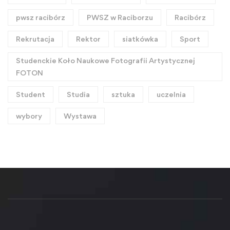
pwsz racibórz
PWSZ w Raciborzu
Racibórz
Rekrutacja
Rektor
siatkówka
Sport
Studenckie Koło Naukowe Fotografii Artystycznej
FOTON
Student
Studia
sztuka
uczelnia
wybory
Wystawa