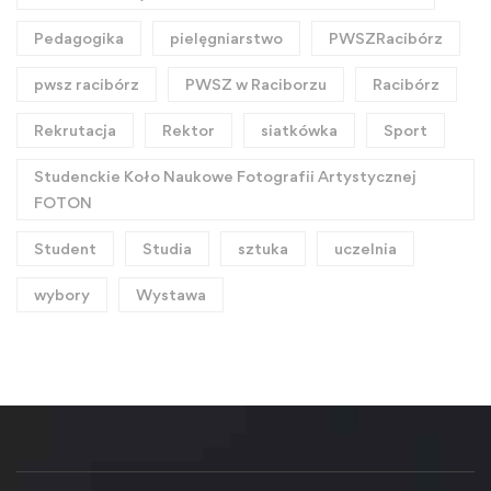
Pedagogika
pielęgniarstwo
PWSZRacibórz
pwsz racibórz
PWSZ w Raciborzu
Racibórz
Rekrutacja
Rektor
siatkówka
Sport
Studenckie Koło Naukowe Fotografii Artystycznej
FOTON
Student
Studia
sztuka
uczelnia
wybory
Wystawa