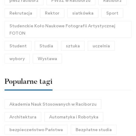
pwsz racibórz
PWSZ w Raciborzu
Racibórz
Rekrutacja
Rektor
siatkówka
Sport
Studenckie Koło Naukowe Fotografii Artystycznej
FOTON
Student
Studia
sztuka
uczelnia
wybory
Wystawa
Popularne tagi
Akademia Nauk Stosowanych w Raciborzu
Architektura
Automatyka i Robotyka
bezpieczeństwo Państwa
Bezpłatne studia