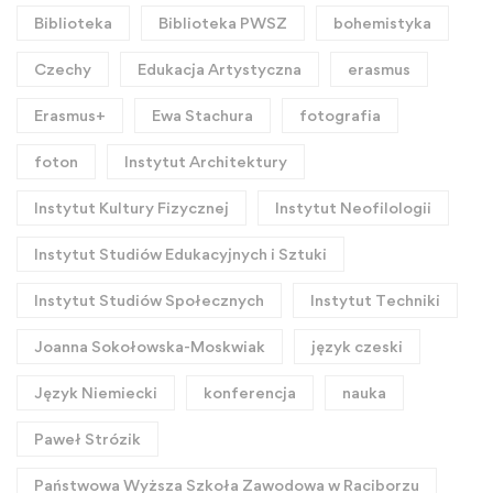
Biblioteka
Biblioteka PWSZ
bohemistyka
Czechy
Edukacja Artystyczna
erasmus
Erasmus+
Ewa Stachura
fotografia
foton
Instytut Architektury
Instytut Kultury Fizycznej
Instytut Neofilologii
Instytut Studiów Edukacyjnych i Sztuki
Instytut Studiów Społecznych
Instytut Techniki
Joanna Sokołowska-Moskwiak
język czeski
Język Niemiecki
konferencja
nauka
Paweł Strózik
Państwowa Wyższa Szkoła Zawodowa w Raciborzu