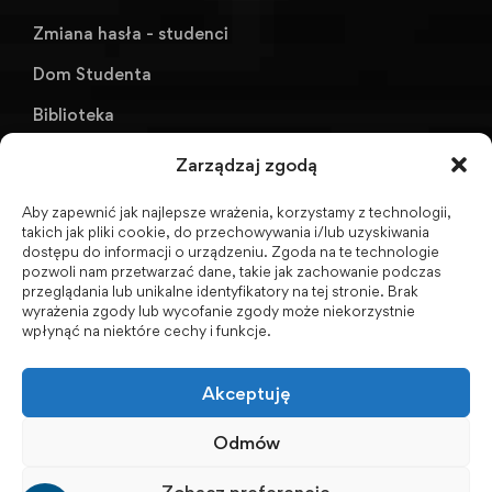
Zmiana hasła - studenci
Dom Studenta
Biblioteka
KU AZS ANS w Raciborzu
Zarządzaj zgodą
Aby zapewnić jak najlepsze wrażenia, korzystamy z technologii,
Biuletyn Informacji Publicznej
takich jak pliki cookie, do przechowywania i/lub uzyskiwania
dostępu do informacji o urządzeniu. Zgoda na te technologie
pozwoli nam przetwarzać dane, takie jak zachowanie podczas
przeglądania lub unikalne identyfikatory na tej stronie. Brak
wyrażenia zgody lub wycofanie zgody może niekorzystnie
BIP - Biuletyn Informacji Publicznej PWSZ -
wpłynąć na niektóre cechy i funkcje.
archiwum
Akceptuję
Social Media
Odmów
Zobacz preferencje