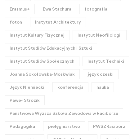
Erasmus+
Ewa Stachura
fotografia
foton
Instytut Architektury
Instytut Kultury Fizycznej
Instytut Neofilologii
Instytut Studiów Edukacyjnych i Sztuki
Instytut Studiów Społecznych
Instytut Techniki
Joanna Sokołowska-Moskwiak
język czeski
Język Niemiecki
konferencja
nauka
Paweł Strózik
Państwowa Wyższa Szkoła Zawodowa w Raciborzu
Pedagogika
pielęgniarstwo
PWSZRacibórz