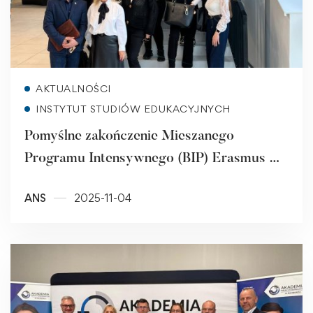
Read more
AKTUALNOŚCI
INSTYTUT STUDIÓW EDUKACYJNYCH
Pomyślne zakończenie Mieszanego
Programu Intensywnego (BIP) Erasmus +:
Wspólna droga do innowacji w edukacji
ANS
2025-11-04
przedszkolnej