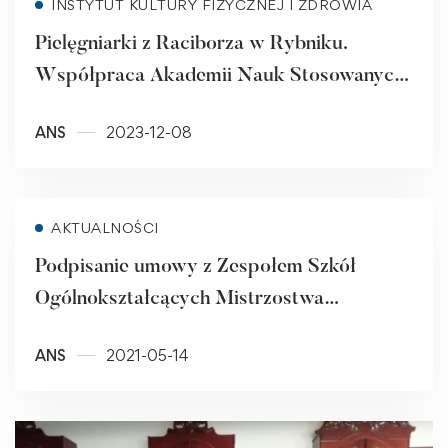
INSTYTUT KULTURY FIZYCZNEJ I ZDROWIA
Pielęgniarki z Raciborza w Rybniku.
Współpraca Akademii Nauk Stosowanych
w Raciborzu z Wojewódzkim Szpitalem
ANS
2023-12-08
Specjalistycznym Nr 3.
Read more
AKTUALNOŚCI
Podpisanie umowy z Zespołem Szkół
Ogólnokształcących Mistrzostwa
Sportowego
ANS
2021-05-14