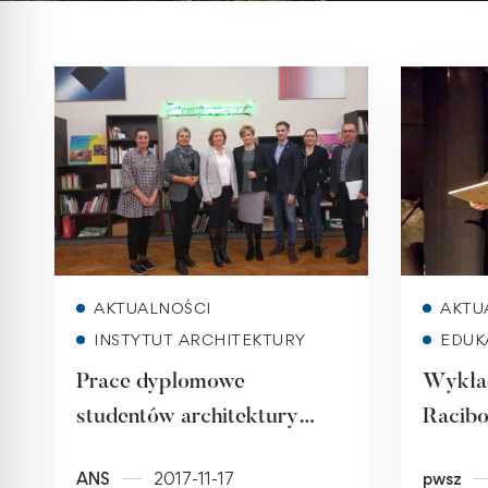
Read more
AKTUALNOŚCI
AKTU
INSTYTUT ARCHITEKTURY
EDUK
Prace dyplomowe
Wykła
studentów architektury
Racibo
wśród najlepszych w
podcza
ANS
2017-11-17
pwsz
województwie
Kultur