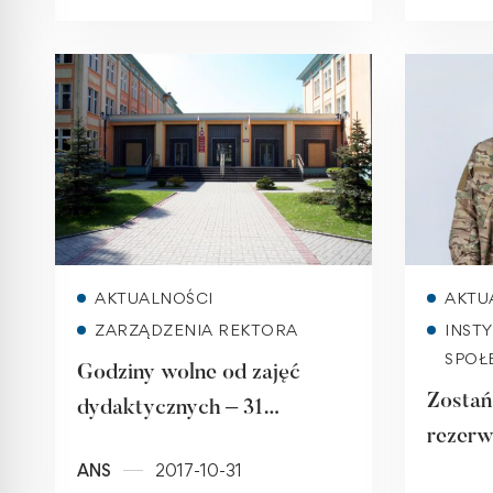
Read more
AKTUALNOŚCI
AKTU
ZARZĄDZENIA REKTORA
INST
SPOŁ
Godziny wolne od zajęć
Zostań
dydaktycznych – 31
rezerw
października, 2 listopada
ANS
2017-10-31