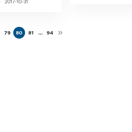
2017-10-31
79
80
81
…
94