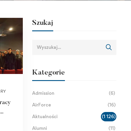
Szukaj
Kategorie
URY
Admission
(6)
racy
AirForce
(16)
Aktualności
(1 126)
py
Alumni
(11)