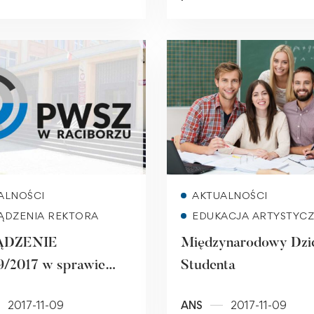
Read more
Read more
ALNOŚCI
AKTUALNOŚCI
ĄDZENIA REKTORA
EDUKACJA ARTYSTYC
ĄDZENIE
Międzynarodowy Dzi
/2017 w sprawie
Studenta
 wolnych od zajęć
2017-11-09
ANS
2017-11-09