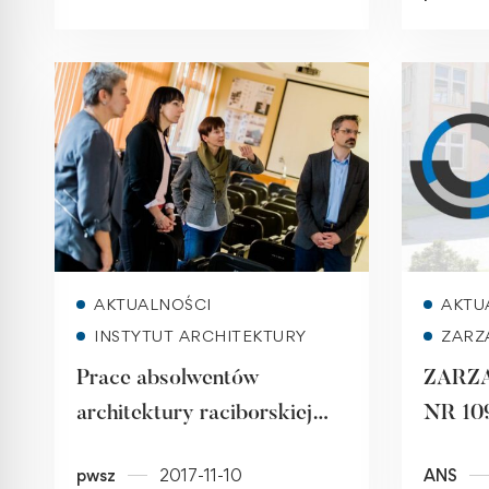
Read more
AKTUALNOŚCI
AKTU
INSTYTUT ARCHITEKTURY
ZARZ
Prace absolwentów
ZARZ
architektury raciborskiej
NR 109
PWSZ powalczą w finale
godzin
pwsz
2017-11-10
ANS
konkursu Towarzystwa