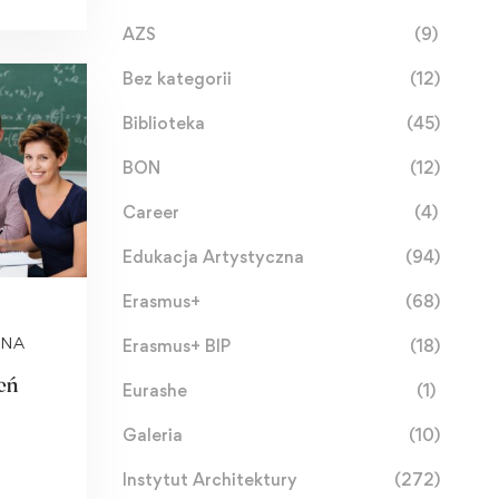
AZS
(9)
Bez kategorii
(12)
Biblioteka
(45)
BON
(12)
Career
(4)
Edukacja Artystyczna
(94)
Erasmus+
(68)
ZNA
Erasmus+ BIP
(18)
eń
Eurashe
(1)
Galeria
(10)
Instytut Architektury
(272)