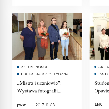
Urbanistów Polskich
Read more
AKTUALNOŚCI
AKTU
EDUKACJA ARTYSTYCZNA
INST
„Mistrz i uczniowie”:
Studenc
Wystawa fotografii
Opavi
przyrodniczej PASJA –
pwsz
2017-11-08
ANS
VÁŠEŇ