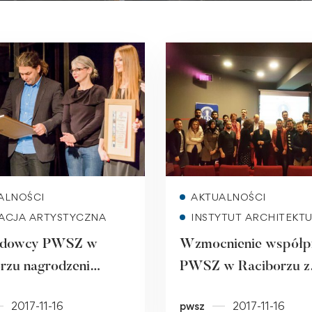
Read more
Read more
ALNOŚCI
AKTUALNOŚCI
ACJA ARTYSTYCZNA
INSTYTUT ARCHITEKT
dowcy PWSZ w
Wzmocnienie współp
rzu nagrodzeni
PWSZ w Raciborzu z
s Święta Animatora
uniwersytetami Euro
2017-11-16
pwsz
2017-11-16
y