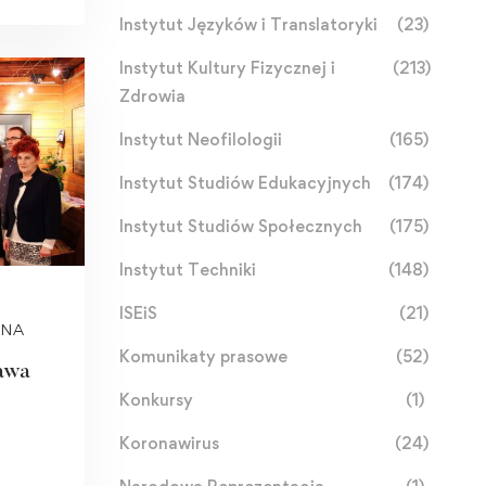
Instytut Języków i Translatoryki
(23)
Instytut Kultury Fizycznej i
(213)
Zdrowia
Instytut Neofilologii
(165)
Instytut Studiów Edukacyjnych
(174)
Instytut Studiów Społecznych
(175)
Instytut Techniki
(148)
ISEiS
(21)
ZNA
Komunikaty prasowe
(52)
awa
Konkursy
(1)
Koronawirus
(24)