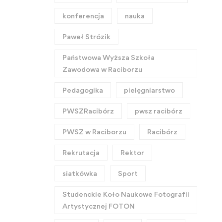
konferencja
nauka
Paweł Strózik
Państwowa Wyższa Szkoła
Zawodowa w Raciborzu
Pedagogika
pielęgniarstwo
PWSZRacibórz
pwsz racibórz
PWSZ w Raciborzu
Racibórz
Rekrutacja
Rektor
siatkówka
Sport
Studenckie Koło Naukowe Fotografii
Artystycznej FOTON