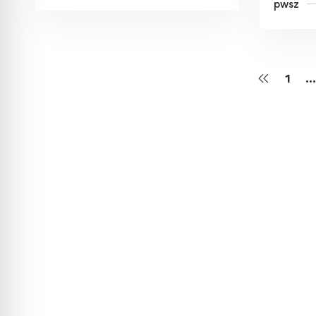
pwsz
1
…