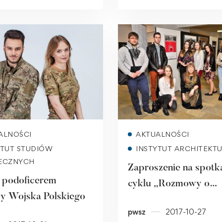
Read more
Read more
ALNOŚCI
AKTUALNOŚCI
YTUT STUDIÓW
INSTYTUT ARCHITEKT
ECZNYCH
Zaproszenie na spotka
 podoficerem
cyklu „Rozmowy o
y Wojska Polskiego
fotografii” i wernisaż
pwsz
2017-10-27
wystawy „Wspomnie