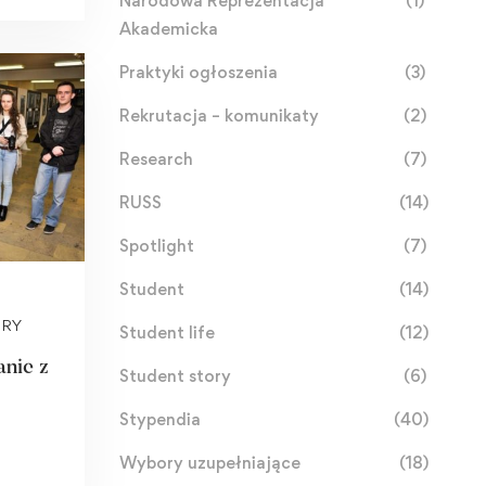
Narodowa Reprezentacja
(1)
Akademicka
Praktyki ogłoszenia
(3)
Rekrutacja – komunikaty
(2)
Research
(7)
RUSS
(14)
Spotlight
(7)
Student
(14)
URY
Student life
(12)
nie z
Student story
(6)
Stypendia
(40)
Wybory uzupełniające
(18)
nie”