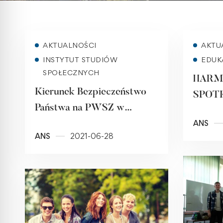
Read more
AKTUALNOŚCI
AKTU
INSTYTUT STUDIÓW
EDUK
SPOŁECZNYCH
HAR
Kierunek Bezpieczeństwo
SPOT
Państwa na PWSZ w
ORGA
ANS
Raciborzu
STUD
ANS
2021-06-28
ROKU
2020/2