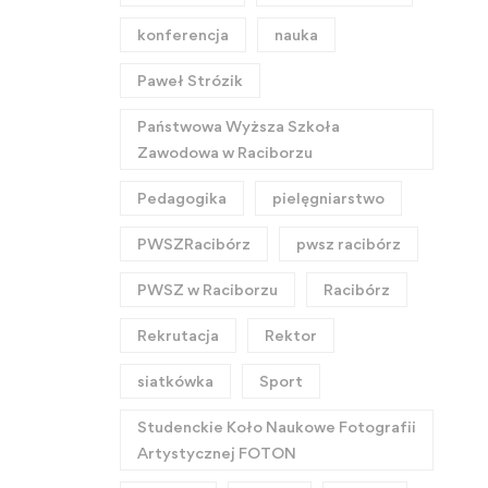
konferencja
nauka
Paweł Strózik
Państwowa Wyższa Szkoła
Zawodowa w Raciborzu
Pedagogika
pielęgniarstwo
PWSZRacibórz
pwsz racibórz
PWSZ w Raciborzu
Racibórz
Rekrutacja
Rektor
siatkówka
Sport
Studenckie Koło Naukowe Fotografii
Artystycznej FOTON