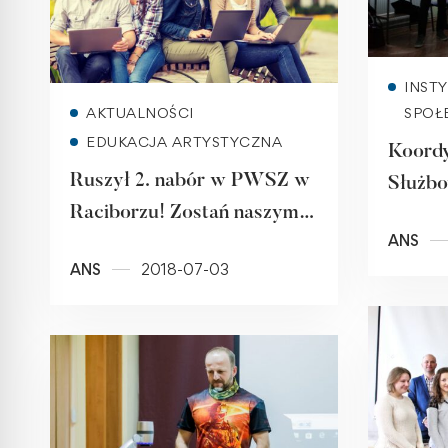
INST
Read more
AKTUALNOŚCI
SPOŁ
EDUKACJA ARTYSTYCZNA
Koordy
Ruszył 2. nabór w PWSZ w
Służbo
Raciborzu! Zostań naszym
Urzęd
ANS
studentem!
w Kat
ANS
2018-07-03
Racibo