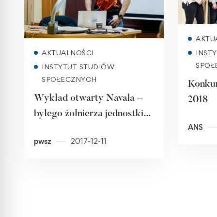
AKTU
Read more
AKTUALNOŚCI
INST
SPOŁ
INSTYTUT STUDIÓW
SPOŁECZNYCH
Konkur
Wykład otwarty Navala –
2018
byłego żołnierza jednostki
ANS
wojskowej GROM
pwsz
2017-12-11