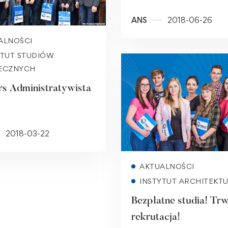
kierunku Bezpieczeń
ANS
2018-06-26
Państwa
Read more
ALNOŚCI
YTUT STUDIÓW
ECZNYCH
s Administratywista
2018-03-22
Read more
AKTUALNOŚCI
INSTYTUT ARCHITEKT
Bezpłatne studia! Tr
rekrutacja!