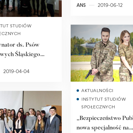
ANS
2019-06-12
Read more
YTUT STUDIÓW
ECZNYCH
nator ds. Psów
wych Śląskiego
u Celno-Skarbowego
2019-04-04
owicach w PWSZ w
rzu
Read more
AKTUALNOŚCI
INSTYTUT STUDIÓW
SPOŁECZNYCH
„Bezpieczeństwo Publ
nowa specjalność na