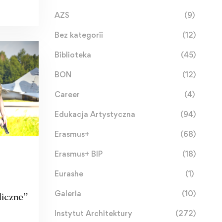
AZS
(9)
Bez kategorii
(12)
Biblioteka
(45)
BON
(12)
Career
(4)
Edukacja Artystyczna
(94)
Erasmus+
(68)
Erasmus+ BIP
(18)
Eurashe
(1)
Galeria
(10)
iczne”
Instytut Architektury
(272)