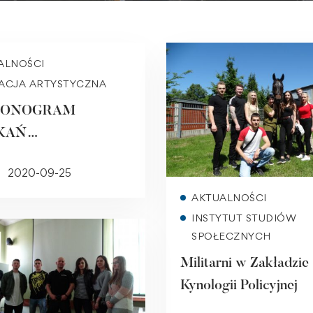
Read more
ALNOŚCI
ACJA ARTYSTYCZNA
MONOGRAM
KAŃ
NIZACYJNYCH DLA
2020-09-25
ENTÓW 1. ROKU W
Read more
AKTUALNOŚCI
 AKADEMICKIM
INSTYTUT STUDIÓW
021 (nabór 1 i 2)
SPOŁECZNYCH
Militarni w Zakładzie
Kynologii Policyjnej