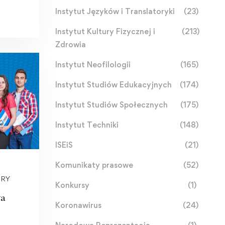
stwo
Instytut Języków i Translatoryki
(23)
Instytut Kultury Fizycznej i
(213)
Zdrowia
Instytut Neofilologii
(165)
Instytut Studiów Edukacyjnych
(174)
Instytut Studiów Społecznych
(175)
Instytut Techniki
(148)
ISEiS
(21)
Komunikaty prasowe
(52)
URY
Konkursy
(1)
wa
Koronawirus
(24)