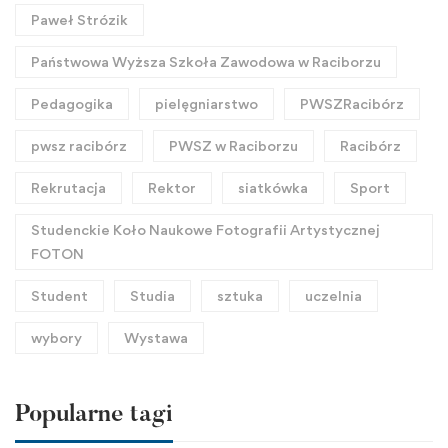
Paweł Strózik
Państwowa Wyższa Szkoła Zawodowa w Raciborzu
Pedagogika
pielęgniarstwo
PWSZRacibórz
pwsz racibórz
PWSZ w Raciborzu
Racibórz
Rekrutacja
Rektor
siatkówka
Sport
Studenckie Koło Naukowe Fotografii Artystycznej
FOTON
Student
Studia
sztuka
uczelnia
wybory
Wystawa
Popularne tagi