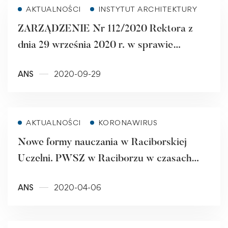
Read more
AKTUALNOŚCI
INSTYTUT ARCHITEKTURY
ZARZĄDZENIE Nr 112/2020 Rektora z
dnia 29 września 2020 r. w sprawie
Inauguracji Roku Akademickiego
ANS
2020-09-29
2020/2021
Read more
AKTUALNOŚCI
KORONAWIRUS
Nowe formy nauczania w Raciborskiej
Uczelni. PWSZ w Raciborzu w czasach
koronawirusa.
ANS
2020-04-06