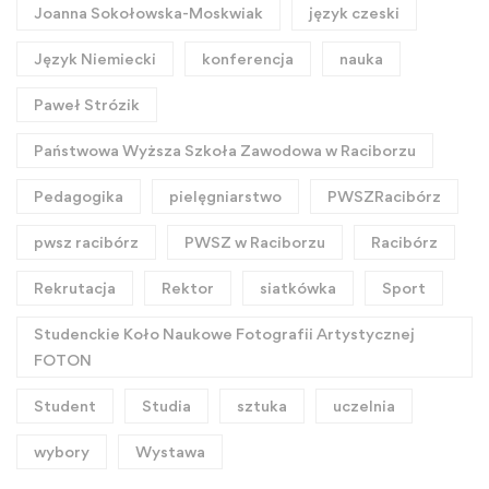
Joanna Sokołowska-Moskwiak
język czeski
Język Niemiecki
konferencja
nauka
Paweł Strózik
Państwowa Wyższa Szkoła Zawodowa w Raciborzu
Pedagogika
pielęgniarstwo
PWSZRacibórz
pwsz racibórz
PWSZ w Raciborzu
Racibórz
Rekrutacja
Rektor
siatkówka
Sport
Studenckie Koło Naukowe Fotografii Artystycznej
FOTON
Student
Studia
sztuka
uczelnia
wybory
Wystawa