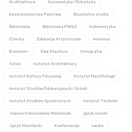
Architektura
Automatyka i Robotyka
bezpieczeństwo Państwa
Bezpłatne studia
Biblioteka
Biblioteka PWSZ
bohemistyka
Czechy
Edukacja Artystyczna
erasmus
Erasmus+
Ewa Stachura
fotografia
foton
Instytut Architektury
Instytut Kultury Fizycznej
Instytut Neofilologii
Instytut Studiów Edukacyjnych i Sztuki
Instytut Studiów Społecznych
Instytut Techniki
Joanna Sokołowska-Moskwiak
język czeski
Język Niemiecki
konferencja
nauka