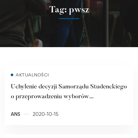
Tag: pwsz
Read more
AKTUALNOŚCI
Uchylenie decyzji Samorządu Studenckiego
o przeprowadzeniu wyborów
uzupełniających do RUSS i do Senatu w
ANS
2020-10-15
formie stacjonarnej