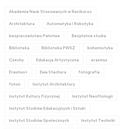
Akademia Nauk Stosowanych w Raciborzu
Architektura
Automatyka i Robotyka
bezpieczeństwo Państwa
Bezpłatne studia
Biblioteka
Biblioteka PWSZ
bohemistyka
Czechy
Edukacja Artystyczna
erasmus
Erasmus+
Ewa Stachura
fotografia
foton
Instytut Architektury
Instytut Kultury Fizycznej
Instytut Neofilologii
Instytut Studiów Edukacyjnych i Sztuki
Instytut Studiów Społecznych
Instytut Techniki