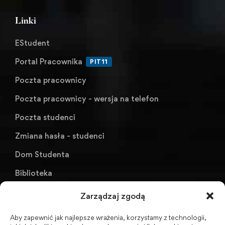
Linki
EStudent
Portal Pracownika
PIT11
Poczta pracownicy
Poczta pracownicy - wersja na telefon
Poczta studenci
Zmiana hasła - studenci
Dom Studenta
Biblioteka
KU AZS ANS w Raciborzu
Zarządzaj zgodą
Aby zapewnić jak najlepsze wrażenia, korzystamy z technologii,