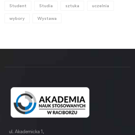
Student
Studia
sztuka
uczelnia
wybory
Wystawa
ul. Akademicka 1,