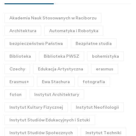
Akademia Nauk Stosowanych w Raciborzu
Architektura
Automatyka i Robotyka
bezpieczeństwo Państwa
Bezpłatne studia
Biblioteka
Biblioteka PWSZ
bohemistyka
Czechy
Edukacja Artystyczna
erasmus
Erasmus+
Ewa Stachura
fotografia
foton
Instytut Architektury
Instytut Kultury Fizycznej
Instytut Neofilologii
Instytut Studiów Edukacyjnych i Sztuki
Instytut Studiów Społecznych
Instytut Techniki