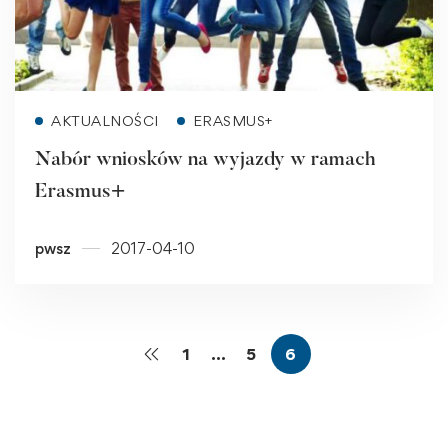
Read more
AKTUALNOŚCI
ERASMUS+
Nabór wniosków na wyjazdy w ramach
Erasmus+
pwsz
2017-04-10
1
…
5
6