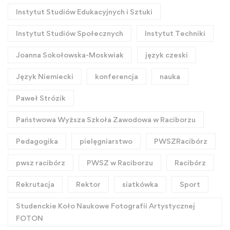
Instytut Studiów Edukacyjnych i Sztuki
Instytut Studiów Społecznych
Instytut Techniki
Joanna Sokołowska-Moskwiak
język czeski
Język Niemiecki
konferencja
nauka
Paweł Strózik
Państwowa Wyższa Szkoła Zawodowa w Raciborzu
Pedagogika
pielęgniarstwo
PWSZRacibórz
pwsz racibórz
PWSZ w Raciborzu
Racibórz
Rekrutacja
Rektor
siatkówka
Sport
Studenckie Koło Naukowe Fotografii Artystycznej
FOTON