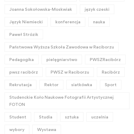
Joanna Sokołowska-Moskwiak
język czeski
Język Niemiecki
konferencja
nauka
Paweł Strózik
Państwowa Wyższa Szkoła Zawodowa w Raciborzu
Pedagogika
pielęgniarstwo
PWSZRacibórz
pwsz racibórz
PWSZ w Raciborzu
Racibórz
Rekrutacja
Rektor
siatkówka
Sport
Studenckie Koło Naukowe Fotografii Artystycznej
FOTON
Student
Studia
sztuka
uczelnia
wybory
Wystawa