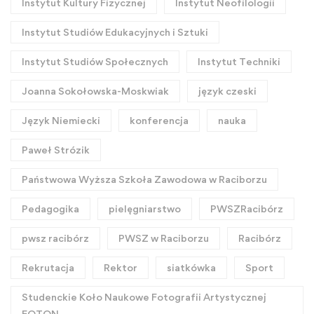
Instytut Kultury Fizycznej
Instytut Neofilologii
Instytut Studiów Edukacyjnych i Sztuki
Instytut Studiów Społecznych
Instytut Techniki
Joanna Sokołowska-Moskwiak
język czeski
Język Niemiecki
konferencja
nauka
Paweł Strózik
Państwowa Wyższa Szkoła Zawodowa w Raciborzu
Pedagogika
pielęgniarstwo
PWSZRacibórz
pwsz racibórz
PWSZ w Raciborzu
Racibórz
Rekrutacja
Rektor
siatkówka
Sport
Studenckie Koło Naukowe Fotografii Artystycznej
FOTON