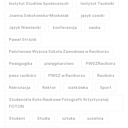
Instytut Studiów Społecznych
Instytut Techniki
Joanna Sokołowska-Moskwiak
język czeski
Język Niemiecki
konferencja
nauka
Paweł Strózik
Państwowa Wyższa Szkoła Zawodowa w Raciborzu
Pedagogika
pielęgniarstwo
PWSZRacibórz
pwsz racibórz
PWSZ w Raciborzu
Racibórz
Rekrutacja
Rektor
siatkówka
Sport
Studenckie Koło Naukowe Fotografii Artystycznej
FOTON
Student
Studia
sztuka
uczelnia