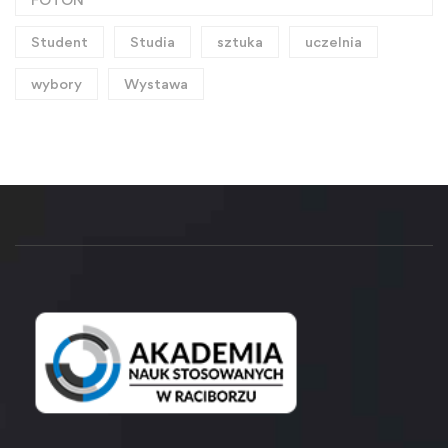
Student
Studia
sztuka
uczelnia
wybory
Wystawa